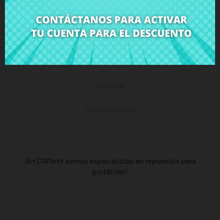
Descripción
Detalles del producto
Grados
Comentarios
¡En CRParts somos especialistas en repuestos para
portátiles!