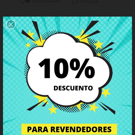
Lista De Deseos

Comparar

Horario del servicio de atención al cliente
Estamos disponibles de lunes a viernes de 10 a 18
horas
Envío y Entrega
Entregas en España posible en 24h - 48h, en
Europa 3 - 6 días hábiles
Política de Devolución
Puedes devolver todos los productos en un plazo
de 15 días - garantizado!