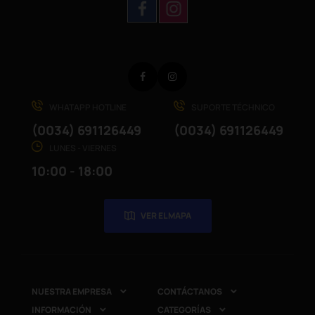
Facebook
Instagram
WHATAPP HOTLINE
SUPORTE TÉCHNICO
(0034) 691126449
(0034) 691126449
LUNES - VIERNES
10:00 - 18:00
VER EL MAPA
NUESTRA EMPRESA
CONTÁCTANOS


INFORMACIÓN
CATEGORÍAS

