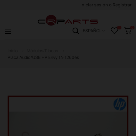
Iniciar sesión
o
Registrar
0
Navegación
☰
ESPAÑOL
de
palanca
Inicio
Módulos/Placas
Placa Audio/USB HP Envy 14-1260es