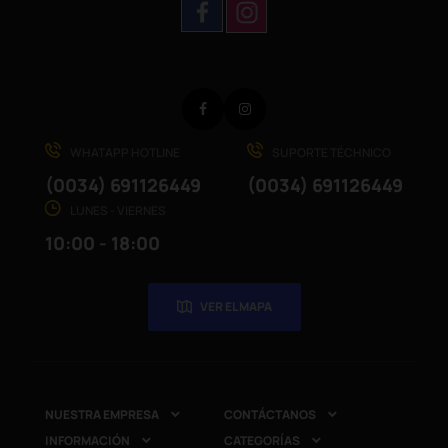
Facebook
Instagram
WHATAPP HOTLINE
SUPORTE TÉCHNICO
(0034) 691126449
(0034) 691126449
LUNES - VIERNES
10:00 - 18:00
VER EL MAPA
NUESTRA EMPRESA
CONTÁCTANOS


INFORMACIÓN
CATEGORÍAS

