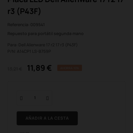
r3 (P43F)
Referencia:
009541
Repuesto para portátil segunda mano
Para: Dell Alienware 17 r2 17 r3 (P43F)
P/N: A14CP1 LS-B759P
11,89 €
13,21 €
AHORRA 10%
AÑADIR A LA CESTA