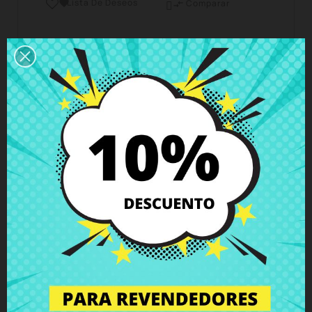
Lista De Deseos

Comparar

Horario del servicio de atención al cliente
Estamos disponibles de lunes a viernes de 10 a 18
horas
Envío y Entrega
Entregas en España posible en 24h - 48h, en
Europa 3 - 6 días hábiles
Política de Devolución
Puedes devolver todos los productos en un plazo
de 15 días - garantizado!