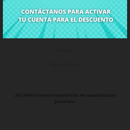
Descripción
Detalles del producto
Grados
Comentarios
¡En CRParts somos especialistas en repuestos para
portátiles!