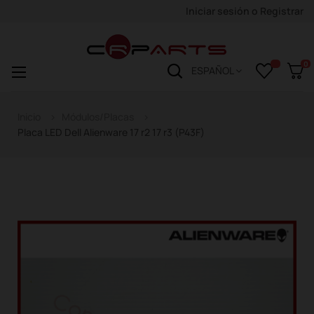
Iniciar sesión
o
Registrar
0
Navegación
☰
ESPAÑOL
de
palanca
Inicio
Módulos/Placas
Placa LED Dell Alienware 17 r2 17 r3 (P43F)