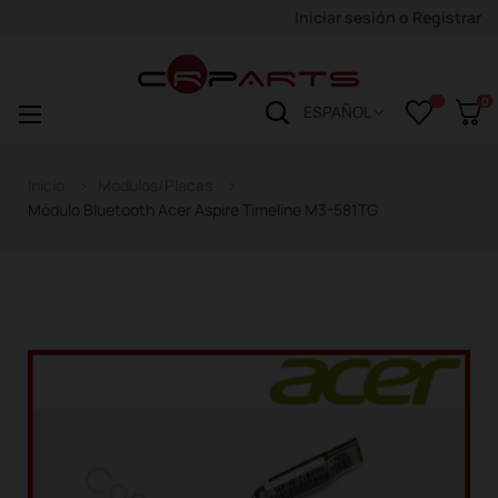
Iniciar sesión
o
Registrar
0
Navegación
☰
ESPAÑOL
de
palanca
Inicio
Módulos/Placas
Módulo Bluetooth Acer Aspire Timeline M3-581TG