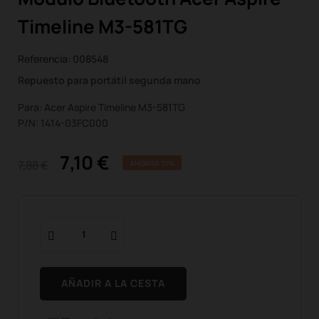
Timeline M3-581TG
Referencia:
008548
Repuesto para portátil segunda mano
Para: Acer Aspire Timeline M3-581TG
P/N: 1414-03FC000
7,10 €
7,88 €
AHORRA 10%
AÑADIR A LA CESTA