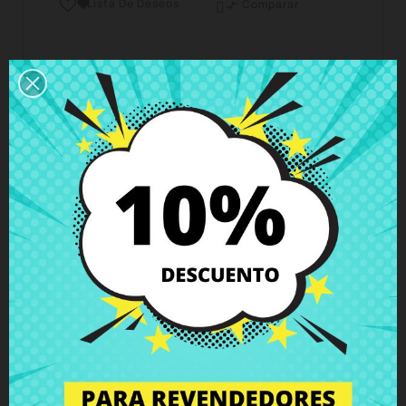
Lista De Deseos

Comparar

Horario del servicio de atención al cliente
Estamos disponibles de lunes a viernes de 10 a 18
horas
Envío y Entrega
Entregas en España posible en 24h - 48h, en
Europa 3 - 6 días hábiles
Política de Devolución
Puedes devolver todos los productos en un plazo
de 15 días - garantizado!