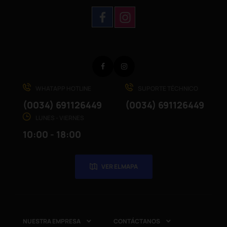
Facebook
Instagram
WHATAPP HOTLINE
SUPORTE TÉCHNICO
(0034) 691126449
(0034) 691126449
LUNES - VIERNES
10:00 - 18:00
VER EL MAPA
NUESTRA EMPRESA
CONTÁCTANOS

