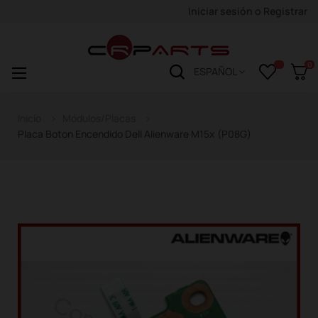
Iniciar sesión
o
Registrar
0
Navegación
☰
ESPAÑOL
de
palanca
Inicio
Módulos/Placas
Placa Boton Encendido Dell Alienware M15x (P08G)