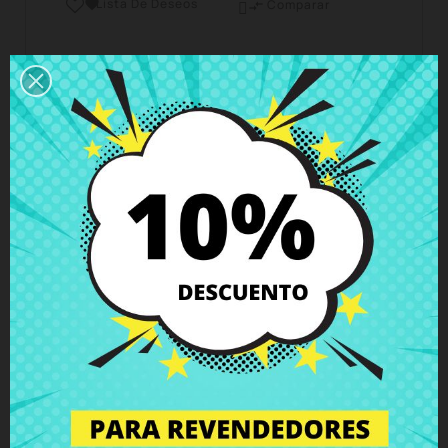
Lista De Deseos

Comparar

Horario del servicio de atención al cliente
Estamos disponibles de lunes a viernes de 10 a 18
horas
Envío y Entrega
Entregas en España posible en 24h - 48h, en
Europa 3 - 6 días hábiles
Política de Devolución
Puedes devolver todos los productos en un plazo
de 15 días - garantizado!