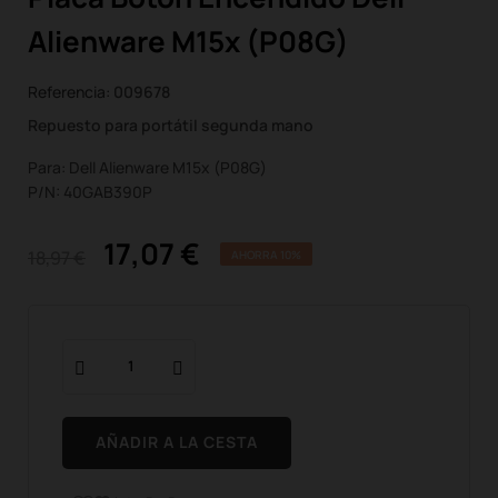
Alienware M15x (P08G)
Referencia:
009678
Repuesto para portátil segunda mano
Para: Dell Alienware M15x (P08G)
P/N: 40GAB390P
17,07 €
18,97 €
AHORRA 10%
AÑADIR A LA CESTA