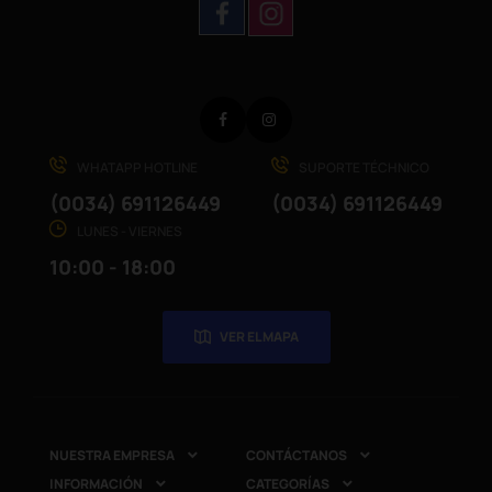
Facebook
Instagram
WHATAPP HOTLINE
SUPORTE TÉCHNICO
(0034) 691126449
(0034) 691126449
LUNES - VIERNES
10:00 - 18:00
VER EL MAPA
NUESTRA EMPRESA
CONTÁCTANOS


INFORMACIÓN
CATEGORÍAS

