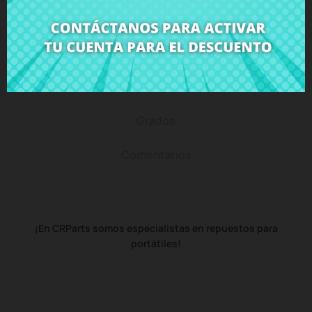
Descripción
Detalles del producto
Grados
Comentarios
¡En CRParts somos especialistas en repuestos para
portátiles!