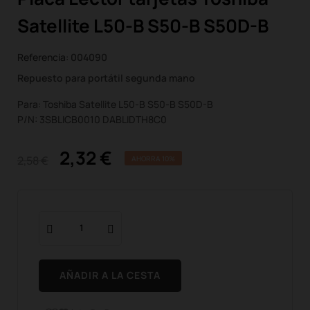
Satellite L50-B S50-B S50D-B
Referencia:
004090
Repuesto para portátil segunda mano
Para: Toshiba Satellite L50-B S50-B S50D-B
P/N: 3SBLICB0010 DABLIDTH8C0
2,32 €
2,58 €
AHORRA 10%
AÑADIR A LA CESTA