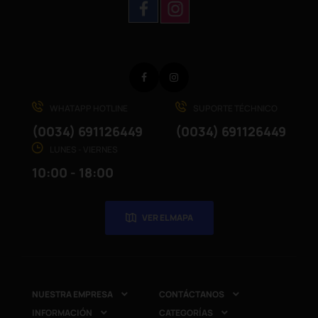
Facebook
Instagram
WHATAPP HOTLINE
SUPORTE TÉCHNICO
(0034) 691126449
(0034) 691126449
LUNES - VIERNES
10:00 - 18:00
VER EL MAPA
NUESTRA EMPRESA
CONTÁCTANOS


INFORMACIÓN
CATEGORÍAS

