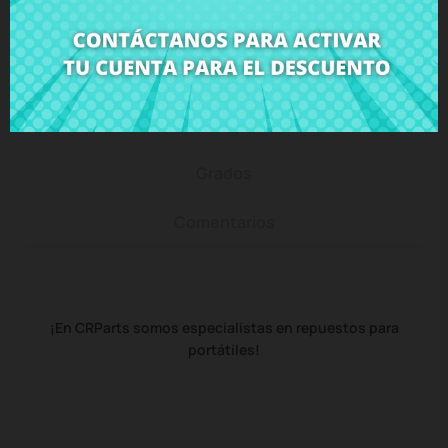
Descripción
Detalles del producto
Grados
Comentarios
¡En CRParts somos especialistas en repuestos para
portátiles!