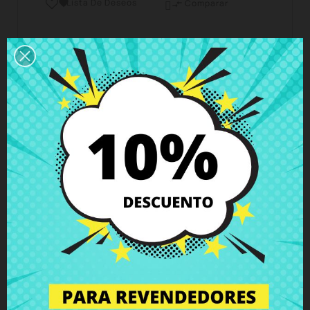
Lista De Deseos

Comparar

Horario del servicio de atención al cliente
Estamos disponibles de lunes a viernes de 10 a 18
horas
Envío y Entrega
Entregas en España posible en 24h - 48h, en
Europa 3 - 6 días hábiles
Política de Devolución
Puedes devolver todos los productos en un plazo
de 15 días - garantizado!