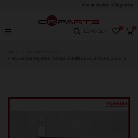
Iniciar sesión
o
Registrar
0
Navegación
☰
ESPAÑOL
de
palanca
Inicio
Módulos/Placas
Placa Lector tarjetas Toshiba Satellite L50-B S50-B S50D-B