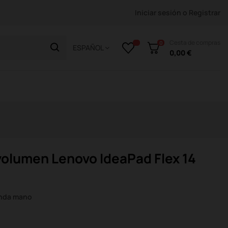
Iniciar sesión
o
Registrar
Cesta de compras
0
ESPAÑOL
0,00 €
volumen Lenovo IdeaPad Flex 14
unda mano