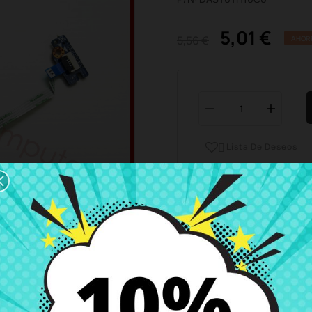
5,01 €
5,56 €
AHOR
Lista De Deseos

Horario del servicio de ate
Estamos disponibles de 
Envío y Entrega