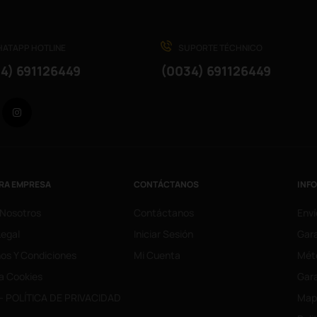
ATAPP HOTLINE
SUPORTE TÉCHNICO
4) 691126449
(0034) 691126449
Facebook
Instagram
RA EMPRESA
CONTÁCTANOS
INF
 Nosotros
Contáctanos
Enví
Legal
Iniciar Sesión
Gara
os Y Condiciones
Mi Cuenta
Mét
ca Cookies
Gara
- POLÍTICA DE PRIVACIDAD
Mapa