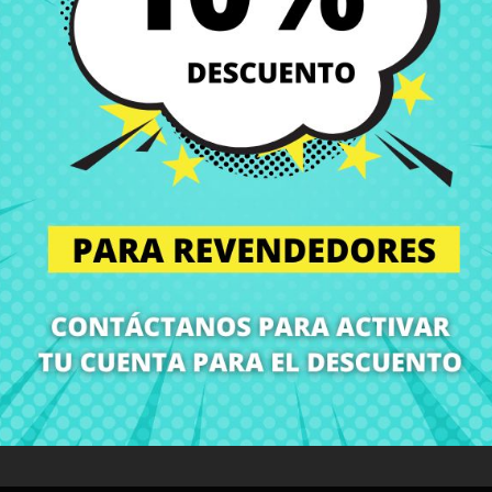
Entregas en España posi
Política de Devolución
Puedes devolver todos l
ón
Detalles del producto
Grados
Co
¡En CRParts somos especialistas en repuestos para portátiles!