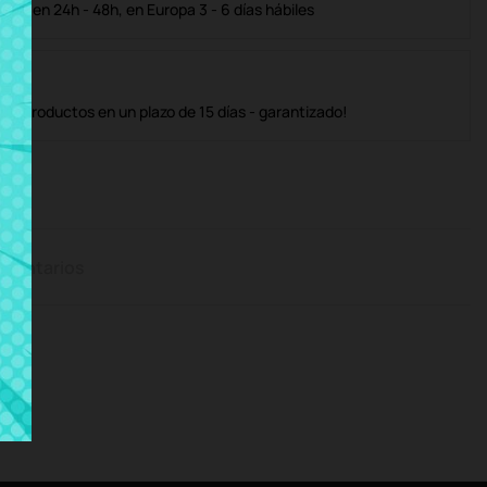
ble en 24h - 48h, en Europa 3 - 6 días hábiles
os productos en un plazo de 15 días - garantizado!
mentarios