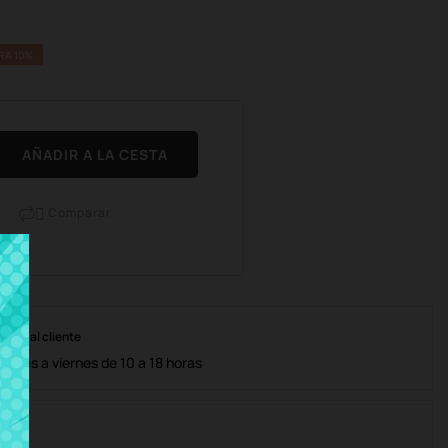
RA 10%
AÑADIR A LA CESTA
Comparar

nción al cliente
lunes a viernes de 10 a 18 horas