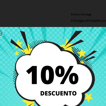
Envío y Entrega
Entregas en España posi
Política de Devolución
Puedes devolver todos l
ón
Detalles del producto
Grados
Co
mer Book Flip TP550L TP550LA TP550LD