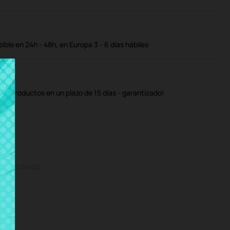
ble en 24h - 48h, en Europa 3 - 6 días hábiles
os productos en un plazo de 15 días - garantizado!
mentarios