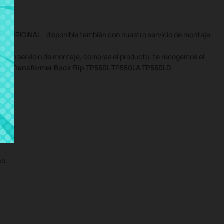
 ORIGINAL - disponible también con nuestro servicio de montaje.
uestro servicio de montaje, compras el producto, te recogemos el
us Transformer Book Flip TP550L TP550LA TP550LD
co.