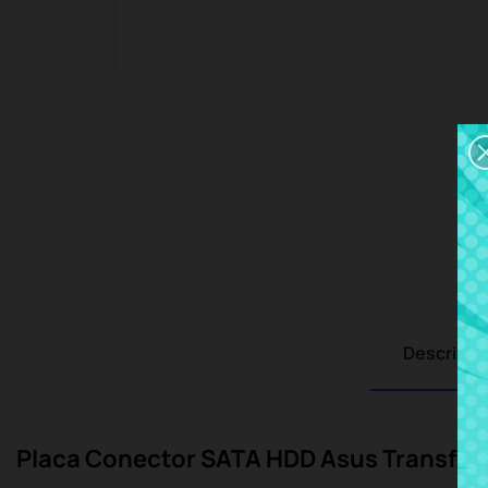
Descripci
Placa Conector SATA HDD Asus Transfor