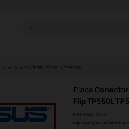
sformer Book Flip TP550L TP550LA TP550LD
Placa Conector
Flip TP550L T
Referencia:
011541
Repuesto para portátil seg