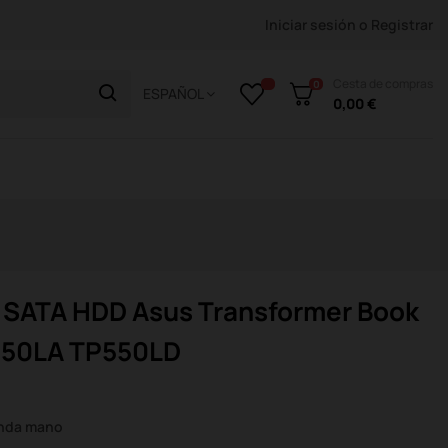
Iniciar sesión
o
Registrar
Cesta de compras
0
ESPAÑOL
0,00 €
 SATA HDD Asus Transformer Book
P550LA TP550LD
unda mano