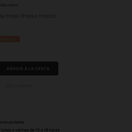
unda mano
 Flip TP550L TP550LA TP550LD
AHORRA 10%
AÑADIR A LA CESTA
Comparar

nción al cliente
lunes a viernes de 10 a 18 horas