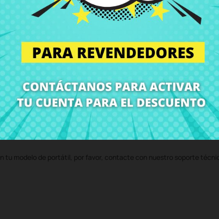
TP550L TP550LA TP550LD
al mejor precio en CRParts - PRODUCTO USADO
 servicio técnico y te enviaremos un presupuesto de reparación. Con n
volvemos el ordenador con el componente
Placa Conector SATA HDD As
n tu modelo de portátil, por favor, contacte con nuestro soporte técni