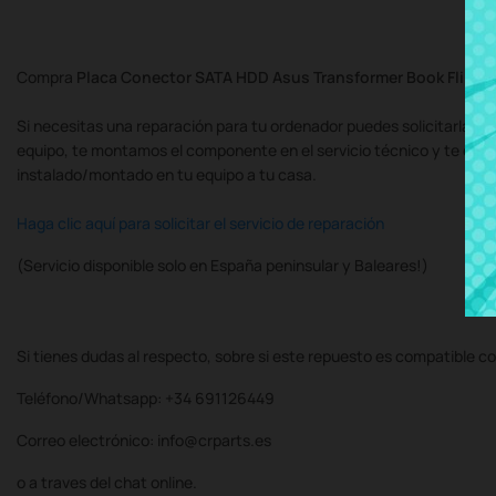
Compra
Placa Conector SATA HDD Asus Transformer Book Flip 
Si necesitas una reparación para tu ordenador puedes solicitarla al
equipo, te montamos el componente en el servicio técnico y te de
instalado/montado en tu equipo a tu casa.
Haga clic aquí para solicitar el servicio de reparación
(Servicio disponible solo en España peninsular y Baleares!)
Si tienes dudas al respecto, sobre si este repuesto es compatible co
Teléfono/Whatsapp: +34 691126449
Correo electrónico: info@crparts.es
o a traves del chat online.