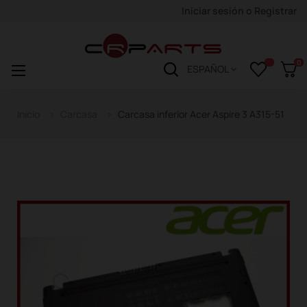
Iniciar sesión
o
Registrar
0
Navegación
☰
ESPAÑOL
de
palanca
Inicio
Carcasa
Carcasa inferior Acer Aspire 3 A315-51