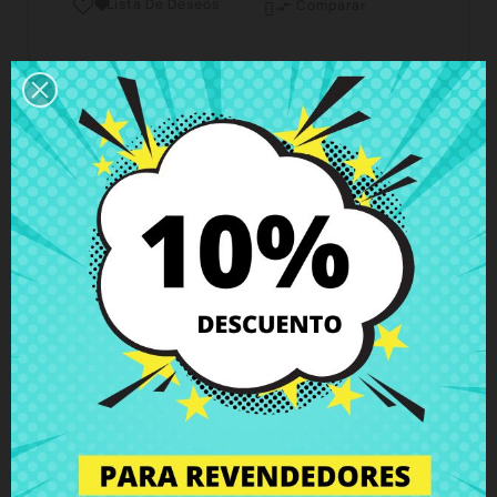
Lista De Deseos

Comparar

Horario del servicio de atención al cliente
Estamos disponibles de lunes a viernes de 10 a 18
horas
Envío y Entrega
Entregas en España posible en 24h - 48h, en
Europa 3 - 6 días hábiles
Política de Devolución
Puedes devolver todos los productos en un plazo
de 15 días - garantizado!