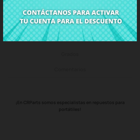
Descripción
Detalles del producto
Grados
Comentarios
¡En CRParts somos especialistas en repuestos para
portátiles!