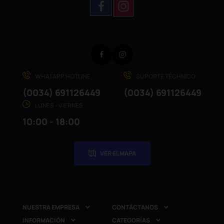
Facebook
Instagram
WHATAPP HOTLINE
SUPORTE TÉCHNICO
(0034) 691126449
(0034) 691126449
LUNES - VIERNES
10:00 - 18:00
VER EL MAPA
NUESTRA EMPRESA
CONTÁCTANOS


INFORMACIÓN
CATEGORÍAS

