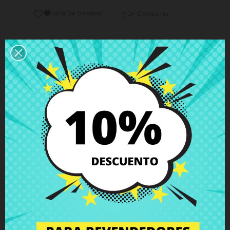
Lista De Deseos

Comparar

Horario del servicio de atención al cliente
Estamos disponibles de lunes a viernes de 10 a 18
horas
Envío y Entrega
Entregas en España posible en 24h - 48h, en
Europa 3 - 6 días hábiles
Política de Devolución
Puedes devolver todos los productos en un plazo
de 15 días - garantizado!