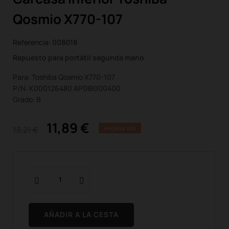
Qosmio X770-107
Referencia:
008018
Repuesto para portátil segunda mano
Para: Toshiba Qosmio X770-107
P/N: K000126480 AP0IB000400
Grado: B
11,89 €
13,21 €
AHORRA 10%
AÑADIR A LA CESTA