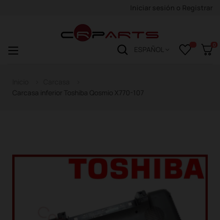
Iniciar sesión
o
Registrar
0
Navegación
☰
ESPAÑOL
de
palanca
Inicio
Carcasa
Carcasa inferior Toshiba Qosmio X770-107