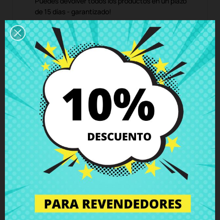
Puedes devolver todos los productos en un plazo
de 15 días - garantizado!
Descripción
Detalles del producto
Grados
Comentarios
Conector SATA disco duro HP 250 G2
Pavilion 15-d004 15-d009 15-d012