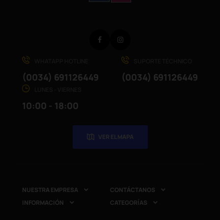
Facebook
Instagram
WHATAPP HOTLINE
SUPORTE TÉCHNICO
(0034) 691126449
(0034) 691126449
LUNES - VIERNES
10:00 - 18:00
VER EL MAPA
NUESTRA EMPRESA
CONTÁCTANOS


INFORMACIÓN
CATEGORÍAS

