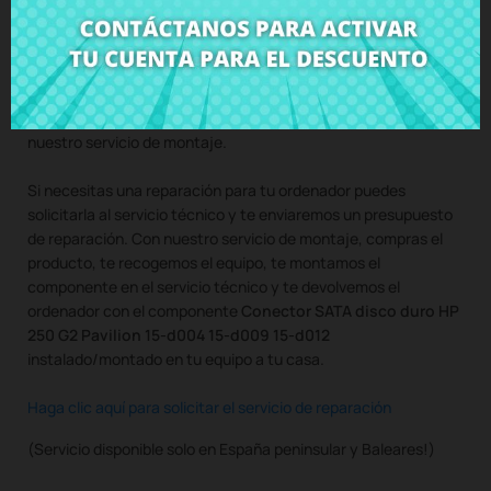
Compra
Conector SATA disco duro HP 250 G2 Pavilion 15-
d004 15-d009 15-d012
al mejor precio en CRParts -
PRODUCTO USADO ORIGINAL - disponible también con
nuestro servicio de montaje.
Si necesitas una reparación para tu ordenador puedes
solicitarla al servicio técnico y te enviaremos un presupuesto
de reparación. Con nuestro servicio de montaje, compras el
producto, te recogemos el equipo, te montamos el
componente en el servicio técnico y te devolvemos el
ordenador con el componente
Conector SATA disco duro HP
250 G2 Pavilion 15-d004 15-d009 15-d012
instalado/montado en tu equipo a tu casa.
Haga clic aquí para solicitar el servicio de reparación
(Servicio disponible solo en España peninsular y Baleares!)