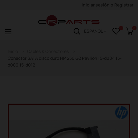
Iniciar sesión
o
Registrar
0
Navegación
☰
ESPAÑOL
de
palanca
Inicio
Cables & Conectores
Conector SATA disco duro HP 250 G2 Pavilion 15-d004 15-
d009 15-d012