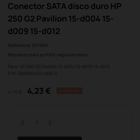
Conector SATA disco duro HP
250 G2 Pavilion 15-d004 15-
d009 15-d012
Referencia:
007566
Repuesto para portátil segunda mano
Para: HP 250 G2 Pavilion 15-d004 15-d009 15-d012
P/N: 35090RJ00-H0B-G
4,23 €
4,70 €
AHORRA 10%