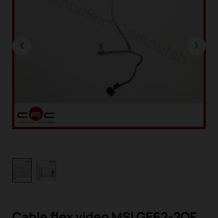
Cable flex video MSI GE62-2QF