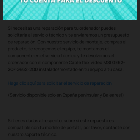
Compra
Cable flex video MSI GE62-2QF GE62-2QD
al mejor
precio en CRParts - PRODUCTO USADO ORIGINAL - disponible
también con nuestro servicio de montaje.
Si necesitas una reparación para tu ordenador puedes
solicitarla al servicio técnico y te enviaremos un presupuesto
de reparación. Con nuestro servicio de montaje, compras el
producto, te recogemos el equipo, te montamos el
componente en el servicio técnico y te devolvemos el
ordenador con el componente
Cable flex video MSI GE62-
2QF GE62-2QD
instalado/montado en tu equipo a tu casa.
Haga clic aquí para solicitar el servicio de reparación
(Servicio disponible solo en España peninsular y Baleares!)
Si tienes dudas al respecto, sobre si este repuesto es
compatible con tu modelo de portátil, por favor, contacte con
nuestro soporte técnico.