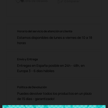
Lista De Deseos

Comparar

Horario del servicio de atención al cliente
Estamos disponibles de lunes a viernes de 10 a 18
horas
Envío y Entrega
Entregas en España posible en 24h - 48h, en
Europa 3 - 6 días hábiles
Política de Devolución
Puedes devolver todos los productos en un plazo
de 15 días - garantizado!