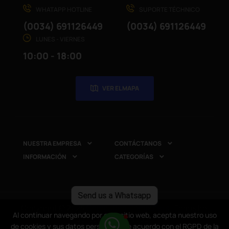
WHATAPP HOTLINE
SUPORTE TÉCHNICO
(0034) 691126449
(0034) 691126449
LUNES - VIERNES
10:00 - 18:00
VER EL MAPA
NUESTRA EMPRESA
CONTÁCTANOS


INFORMACIÓN
CATEGORÍAS


Send us a Whatsapp
Copyright © 2025
CompuRed Computers
. Todos los
Al continuar navegando por este sitio web, acepta nuestro uso
Al continuar navegando por este sitio web, acepta nuestro uso
derechos reservados
de cookies y sus datos personales de acuerdo con el RGPD de la
de cookies y sus datos personales de acuerdo con el RGPD de la