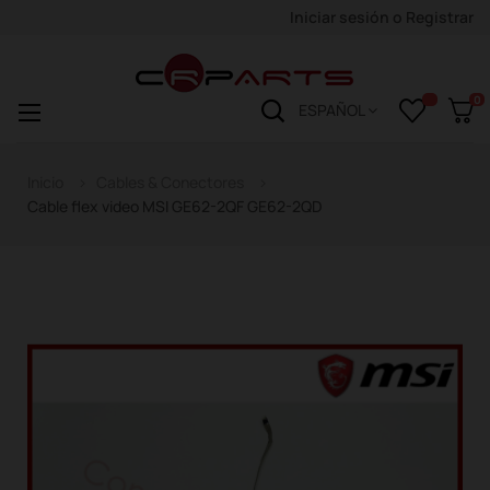
Iniciar sesión
o
Registrar
0
Navegación
☰
ESPAÑOL
de
palanca
Inicio
Cables & Conectores
Cable flex video MSI GE62-2QF GE62-2QD