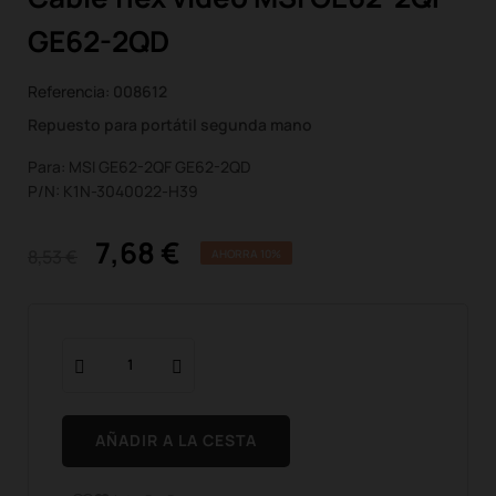
GE62-2QD
Referencia:
008612
Repuesto para portátil segunda mano
Para: MSI GE62-2QF GE62-2QD
P/N: K1N-3040022-H39
7,68 €
8,53 €
AHORRA 10%
AÑADIR A LA CESTA