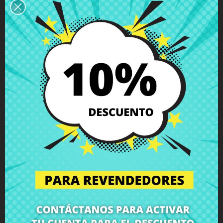
Descripción
Detalles del producto
Grados
Comentarios
Cable flex video MSI GE62-2QF GE62-
2QD