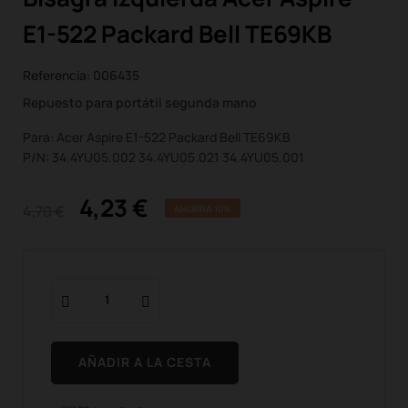
E1-522 Packard Bell TE69KB
Referencia:
006435
Repuesto para portátil segunda mano
Para: Acer Aspire E1-522 Packard Bell TE69KB
P/N: 34.4YU05.002 34.4YU05.021 34.4YU05.001
4,23 €
4,70 €
AHORRA 10%
AÑADIR A LA CESTA