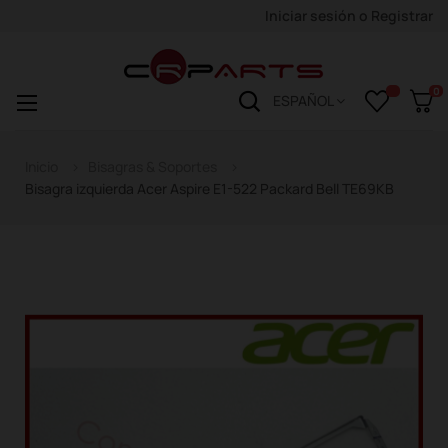
Iniciar sesión
o
Registrar
0
Navegación
☰
ESPAÑOL
de
palanca
Inicio
Bisagras & Soportes
Bisagra izquierda Acer Aspire E1-522 Packard Bell TE69KB