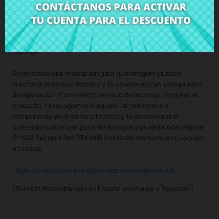
Compra
Bisagra izquierda Acer Aspire E1-522 Packard Bell
TE69KB
al mejor precio en CRParts - PRODUCTO USADO
ORIGINAL - disponible también con nuestro servicio de
montaje.
Si necesitas una reparación para tu ordenador puedes
solicitarla al servicio técnico y te enviaremos un presupuesto
de reparación. Con nuestro servicio de montaje, compras el
producto, te recogemos el equipo, te montamos el
componente en el servicio técnico y te devolvemos el
ordenador con el componente
Bisagra izquierda Acer Aspire
E1-522 Packard Bell TE69KB
instalado/montado en tu equipo
a tu casa.
Haga clic aquí para solicitar el servicio de reparación
(Servicio disponible solo en España peninsular y Baleares!)