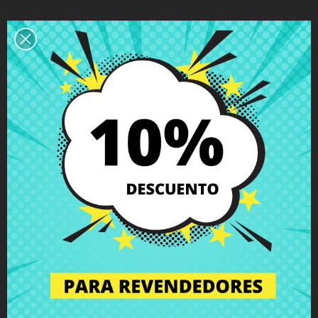
Descripción
Detalles del producto
Grados
Comentarios
Bisagra izquierda Acer Aspire E1-522
Packard Bell TE69KB
con tornillos incluidos