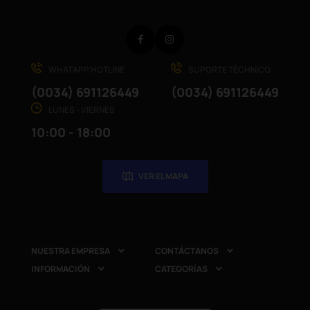
Facebook
Instagram
WHATAPP HOTLINE
SUPORTE TÉCHNICO
(0034) 691126449
(0034) 691126449
LUNES - VIERNES
10:00 - 18:00
VER EL MAPA
NUESTRA EMPRESA
CONTÁCTANOS


INFORMACIÓN
CATEGORÍAS

