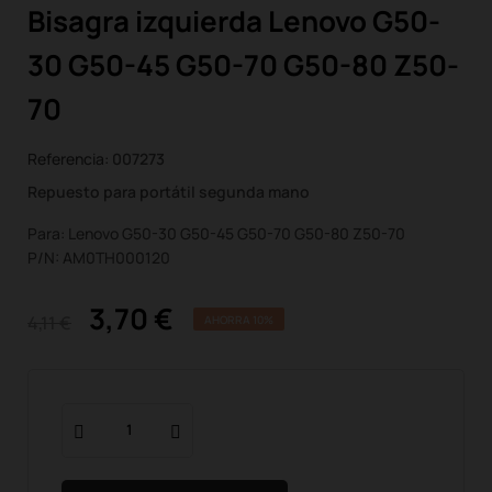
Bisagra izquierda Lenovo G50-
30 G50-45 G50-70 G50-80 Z50-
70
Referencia:
007273
Repuesto para portátil segunda mano
Para: Lenovo G50-30 G50-45 G50-70 G50-80 Z50-70
P/N: AM0TH000120
3,70 €
4,11 €
AHORRA 10%