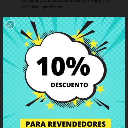
Puedes devolver todos los productos en un plazo
de 15 días - garantizado!
Descripción
Detalles del producto
Grados
Comentarios
Bisagra izquierda Lenovo G50-30
G50-45 G50-70 G50-80 Z50-70
con tornillos incluidos