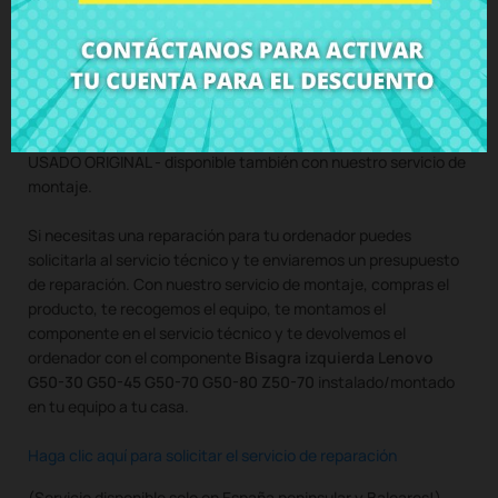
Compra
Bisagra izquierda Lenovo G50-30 G50-45 G50-70
G50-80 Z50-70
al mejor precio en CRParts - PRODUCTO
USADO ORIGINAL - disponible también con nuestro servicio de
montaje.
Si necesitas una reparación para tu ordenador puedes
solicitarla al servicio técnico y te enviaremos un presupuesto
de reparación. Con nuestro servicio de montaje, compras el
producto, te recogemos el equipo, te montamos el
componente en el servicio técnico y te devolvemos el
ordenador con el componente
Bisagra izquierda Lenovo
G50-30 G50-45 G50-70 G50-80 Z50-70
instalado/montado
en tu equipo a tu casa.
Haga clic aquí para solicitar el servicio de reparación
(Servicio disponible solo en España peninsular y Baleares!)