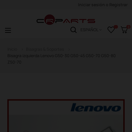
Iniciar sesión
o
Registrar
0
Navegación
☰
ESPAÑOL
de
palanca
Inicio
Bisagras & Soportes
Bisagra izquierda Lenovo G50-30 G50-45 G50-70 G50-80
Z50-70