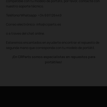
compatible con tu modelo de portátil, por favor, contacte con
nuestro soporte técnico.
Teléfono/Whatsapp: +34 691126449
Correo electrónico: info@crparts.es
o a traves del chat online.
Estaremos encantados en ayudarte encontrar el repuesto de
segunda mano que corresponda con tu modelo de portátil.
¡En CRParts somos especialistas en repuestos para
portátiles!