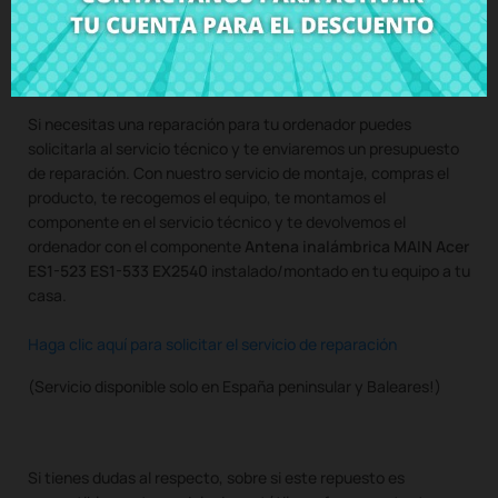
Compra
Antena inalámbrica MAIN Acer ES1-523 ES1-533
EX2540
al mejor precio en CRParts - PRODUCTO USADO
ORIGINAL - disponible también con nuestro servicio de
montaje.
Si necesitas una reparación para tu ordenador puedes
solicitarla al servicio técnico y te enviaremos un presupuesto
de reparación. Con nuestro servicio de montaje, compras el
producto, te recogemos el equipo, te montamos el
componente en el servicio técnico y te devolvemos el
ordenador con el componente
Antena inalámbrica MAIN Acer
ES1-523 ES1-533 EX2540
instalado/montado en tu equipo a tu
casa.
Haga clic aquí para solicitar el servicio de reparación
(Servicio disponible solo en España peninsular y Baleares!)
Si tienes dudas al respecto, sobre si este repuesto es