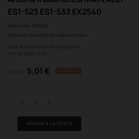
ES1-523 ES1-533 EX2540
Referencia:
008650
Repuesto para portátil segunda mano
Para: Acer ES1-523 ES1-533 EX2540
P/N: DC33001TL00
5,01 €
5,56 €
AHORRA 10%
AÑADIR A LA CESTA