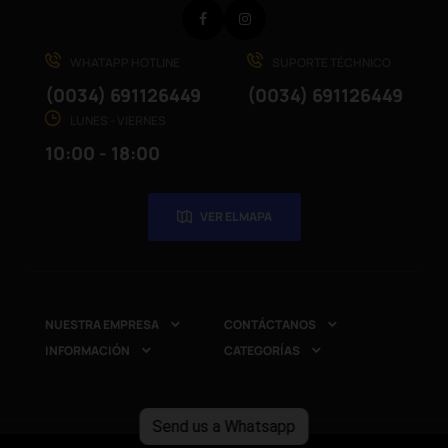
Facebook
Instagram
WHATAPP HOTLINE
SUPORTE TÉCHNICO
(0034) 691126449
(0034) 691126449
LUNES - VIERNES
10:00 - 18:00
VER EL MAPA
NUESTRA EMPRESA
CONTÁCTANOS


INFORMACIÓN
CATEGORÍAS


Send us a Whatsapp