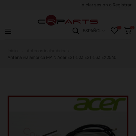
Iniciar sesión
o
Registrar
0
Navegación
☰
ESPAÑOL
de
palanca
Inicio
Antenas inalámbricas
Antena inalámbrica MAIN Acer ES1-523 ES1-533 EX2540