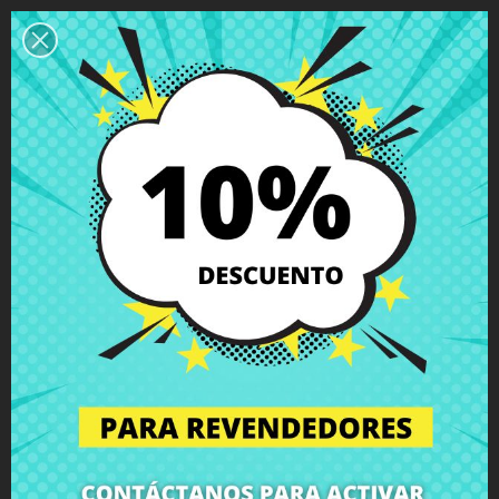
Descripción
Detalles del producto
Grados
Comentarios
Antena inalámbrica MAIN Acer ES1-
523 ES1-533 EX2540