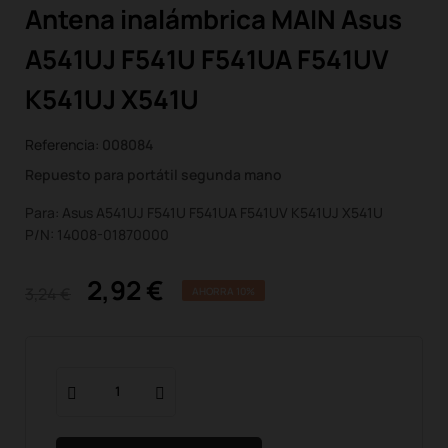
Antena inalámbrica MAIN Asus
A541UJ F541U F541UA F541UV
K541UJ X541U
Referencia:
008084
Repuesto para portátil segunda mano
Para: Asus A541UJ F541U F541UA F541UV K541UJ X541U
P/N: 14008-01870000
2,92 €
3,24 €
AHORRA 10%