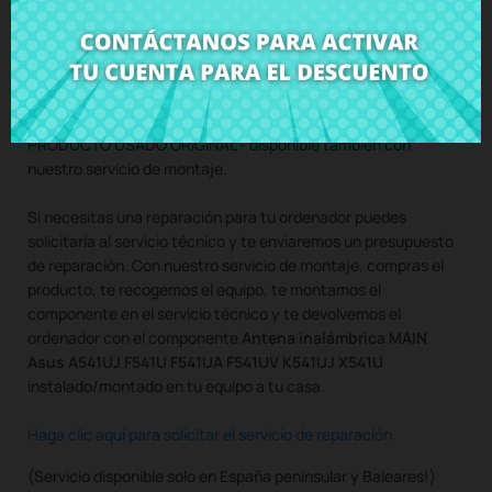
Compra
Antena inalámbrica MAIN Asus A541UJ F541U
F541UA F541UV K541UJ X541U
al mejor precio en CRParts -
PRODUCTO USADO ORIGINAL - disponible también con
nuestro servicio de montaje.
Si necesitas una reparación para tu ordenador puedes
solicitarla al servicio técnico y te enviaremos un presupuesto
de reparación. Con nuestro servicio de montaje, compras el
producto, te recogemos el equipo, te montamos el
componente en el servicio técnico y te devolvemos el
ordenador con el componente
Antena inalámbrica MAIN
Asus A541UJ F541U F541UA F541UV K541UJ X541U
instalado/montado en tu equipo a tu casa.
Haga clic aquí para solicitar el servicio de reparación
(Servicio disponible solo en España peninsular y Baleares!)