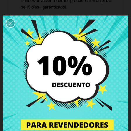
Puedes devolver todos los productos en un plazo
de 15 días - garantizado!
Descripción
Detalles del producto
Grados
Comentarios
Antena inalámbrica MAIN Asus
A541UJ F541U F541UA F541UV K541UJ
X541U