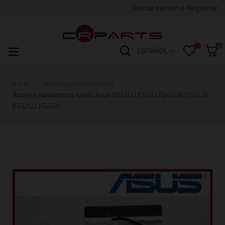
Iniciar sesión
o
Registrar
0
Navegación
☰
ESPAÑOL
de
palanca
Inicio
Antenas inalámbricas
Antena inalámbrica MAIN Asus A541UJ F541U F541UA F541UV
K541UJ X541U