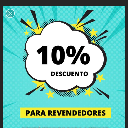
Descripción
Detalles del producto
Grados
Comentarios
Antena inalámbrica MAIN Acer Aspire
ES1-512 ES1-532