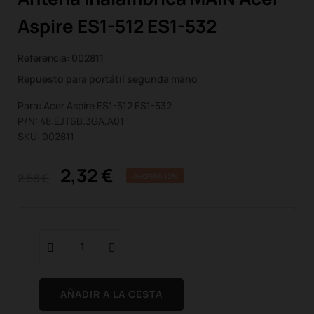
Aspire ES1-512 ES1-532
Referencia:
002811
Repuesto para portátil segunda mano
Para: Acer Aspire ES1-512 ES1-532
P/N: 48.EJT6B.3GA,A01
SKU: 002811
2,32 €
2,58 €
AHORRA 10%
AÑADIR A LA CESTA