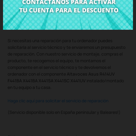
Compra
Altavoces Asus R414UV F441BA X441BA X441SA
X441SC X441UV
al mejor precio en CRParts - PRODUCTO
USADO ORIGINAL - disponible también con nuestro servicio de
montaje.
Si necesitas una reparación para tu ordenador puedes
solicitarla al servicio técnico y te enviaremos un presupuesto
de reparación. Con nuestro servicio de montaje, compras el
producto, te recogemos el equipo, te montamos el
componente en el servicio técnico y te devolvemos el
ordenador con el componente
Altavoces Asus R414UV
F441BA X441BA X441SA X441SC X441UV
instalado/montado
en tu equipo a tu casa.
Haga clic aquí para solicitar el servicio de reparación
(Servicio disponible solo en España peninsular y Baleares!)