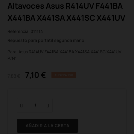
Altavoces Asus R414UV F441BA
X441BA X441SA X441SC X441UV
Referencia:
011114
Repuesto para portátil segunda mano
Para: Asus R414UV F441BA X441BA X441SA X441SC X441UV
P/N:
7,10 €
7,88 €
AHORRA 10%
AÑADIR A LA CESTA