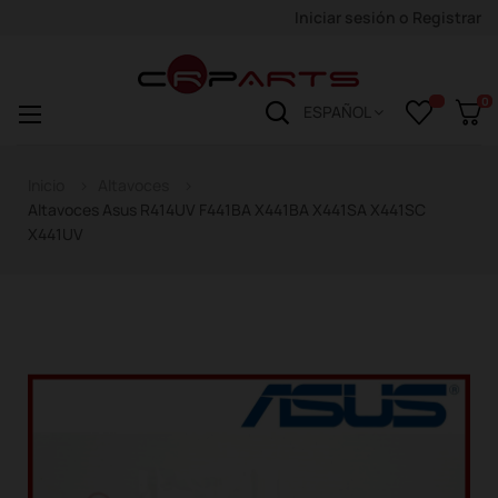
Iniciar sesión
o
Registrar
0
Navegación
☰
ESPAÑOL
de
palanca
Inicio
Altavoces
Altavoces Asus R414UV F441BA X441BA X441SA X441SC
X441UV