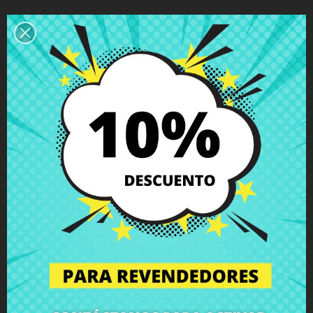
Descripción
Detalles del producto
Grados
Comentarios
Altavoces Asus R414UV F441BA
X441BA X441SA X441SC X441UV