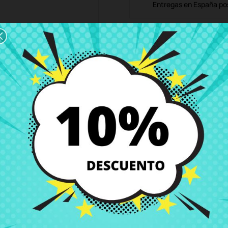
Entregas en España posi
Política de Devolución
Puedes devolver todos l
ón
Detalles del producto
Grados
Co
0-15ISK
 precio en CRParts - PRODUCTO USADO ORIGINAL - disponible también 