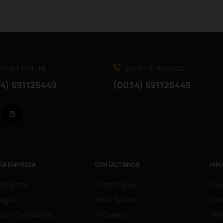
ATAPP HOTLINE
SUPORTE TÉCHNICO
4) 691126449
(0034) 691126449
Facebook
Instagram
RA EMPRESA
CONTÁCTANOS
INF
 Nosotros
Contáctanos
Enví
Legal
Iniciar Sesión
Gara
os Y Condiciones
Mi Cuenta
Mét