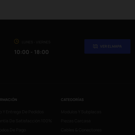
LUNES - VIERNES
VER EL MAPA
10:00 - 18:00
ORMACIÓN
CATEGORÍAS
o Y Entrega De Pedidos
Modulos Y Subplacas
ntía De Satisfacción 100%
Piezas Carcasa
odos De Pago
Cables & Conectores