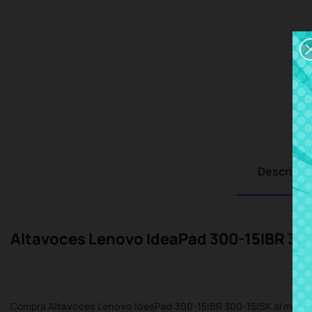
Descripci
Altavoces Lenovo IdeaPad 300-15IBR 30
Compra
Altavoces Lenovo IdeaPad 300-15IBR 300-15ISK
al mejor