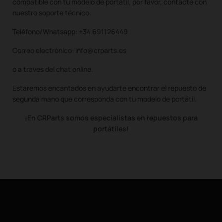
compatible con tu modelo de portátil, por favor, contacte con
nuestro soporte técnico.
Teléfono/Whatsapp: +34 691126449
Correo electrónico: info@crparts.es
o a traves del chat online.
Estaremos encantados en ayudarte encontrar el repuesto de
segunda mano que corresponda con tu modelo de portátil.
¡En CRParts somos especialistas en repuestos para
portátiles!