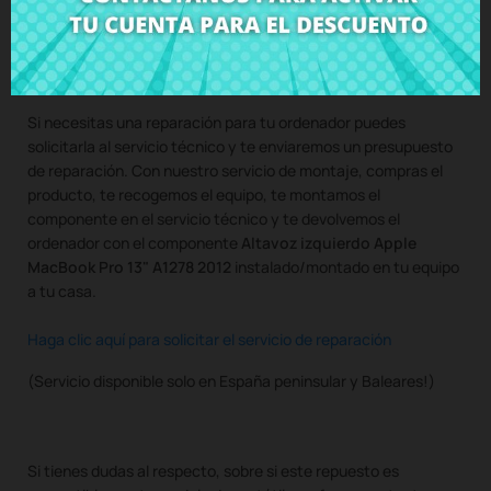
Compra
Altavoz izquierdo Apple MacBook Pro 13" A1278
2012
al mejor precio en CRParts - PRODUCTO USADO
ORIGINAL - disponible también con nuestro servicio de
montaje.
Si necesitas una reparación para tu ordenador puedes
solicitarla al servicio técnico y te enviaremos un presupuesto
de reparación. Con nuestro servicio de montaje, compras el
producto, te recogemos el equipo, te montamos el
componente en el servicio técnico y te devolvemos el
ordenador con el componente
Altavoz izquierdo Apple
MacBook Pro 13" A1278 2012
instalado/montado en tu equipo
a tu casa.
Haga clic aquí para solicitar el servicio de reparación
(Servicio disponible solo en España peninsular y Baleares!)
Si tienes dudas al respecto, sobre si este repuesto es