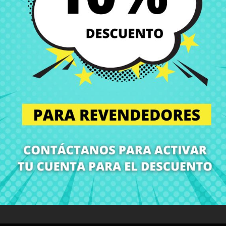
Entregas en España posi
Política de Devolución
Puedes devolver todos l
ón
Detalles del producto
Grados
Co
¡En CRParts somos especialistas en repuestos para portátiles!