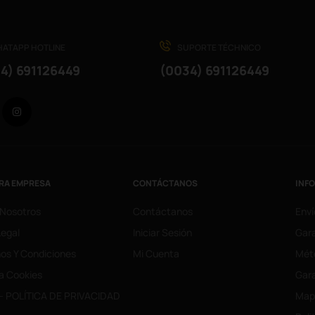
ATAPP HOTLINE
SUPORTE TÉCHNICO
4) 691126449
(0034) 691126449
Facebook
Instagram
RA EMPRESA
CONTÁCTANOS
INF
 Nosotros
Contáctanos
Enví
Legal
Iniciar Sesión
Gara
os Y Condiciones
Mi Cuenta
Mét
ca Cookies
Gara
- POLÍTICA DE PRIVACIDAD
Mapa