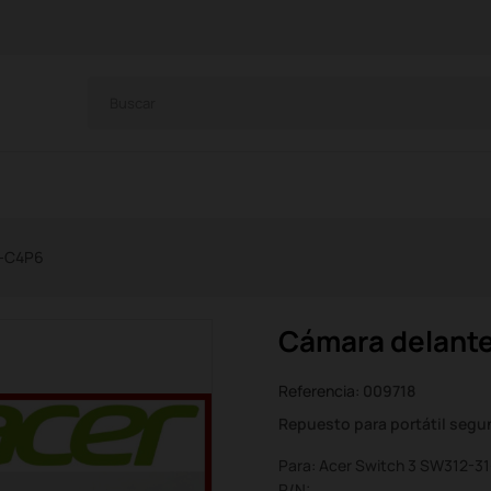
1-C4P6
Cámara delante
Referencia:
009718
Repuesto para portátil seg
Para: Acer Switch 3 SW312-3
P/N: