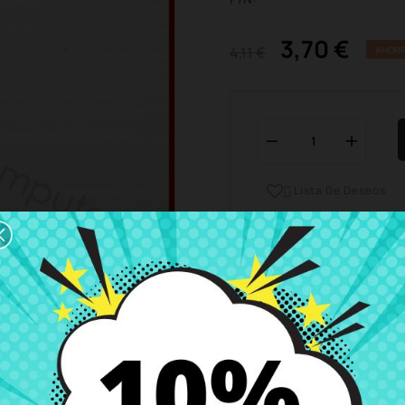
3,70 €
4,11 €
AHORR
Lista De Deseos

Horario del servicio de ate
Estamos disponibles de 
Envío y Entrega