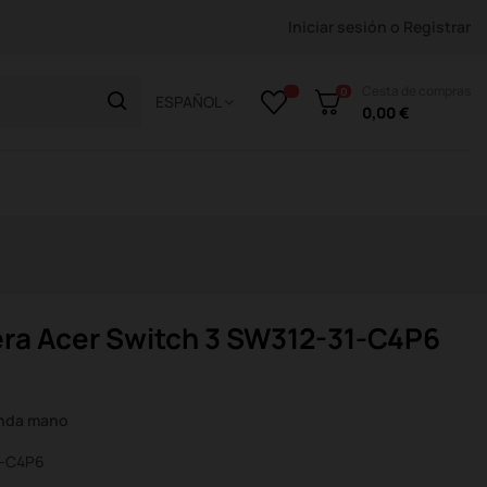
Iniciar sesión
o
Registrar
Cesta de compras
0
ESPAÑOL
0,00 €
ra Acer Switch 3 SW312-31-C4P6
unda mano
1-C4P6