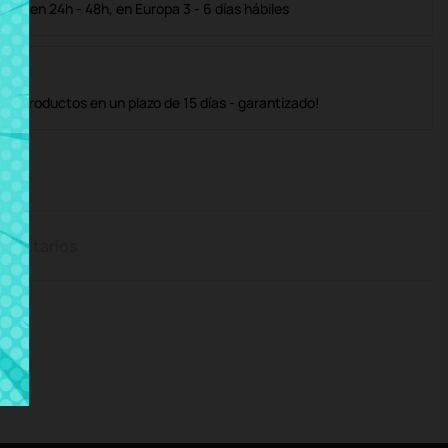
ble en 24h - 48h, en Europa 3 - 6 días hábiles
os productos en un plazo de 15 días - garantizado!
mentarios