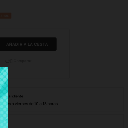
A 10%
AÑADIR A LA CESTA
Comparar

nción al cliente
lunes a viernes de 10 a 18 horas