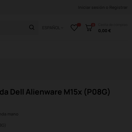
Iniciar sesión
o
Registrar
Cesta de compras
0
ESPAÑOL
0,00 €
da Dell Alienware M15x (P08G)
unda mano
08G)