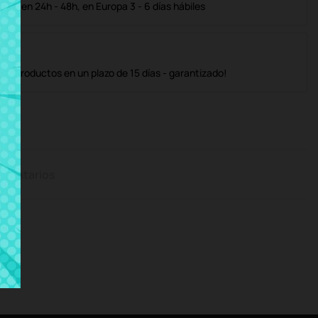
ble en 24h - 48h, en Europa 3 - 6 días hábiles
os productos en un plazo de 15 días - garantizado!
mentarios