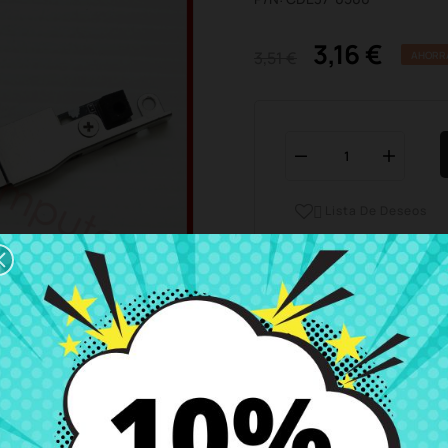
3,16 €
3,51 €
AHORR
Lista De Deseos

Horario del servicio de ate
Estamos disponibles de 
Envío y Entrega