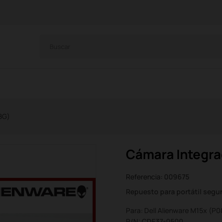
8G)
Cámara Integra
Referencia:
009675
Repuesto para portátil seg
Para: Dell Alienware M15x (P
P/N: CDE37-0500