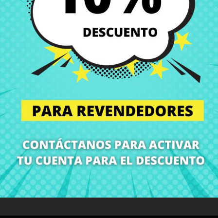
Entregas en España posi
Política de Devolución
Puedes devolver todos l
ón
Detalles del producto
Grados
Co
¡En CRParts somos especialistas en repuestos para portátiles!