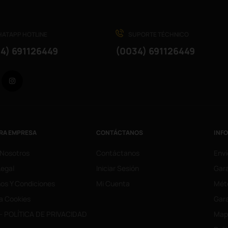
ATAPP HOTLINE
SUPORTE TÉCHNICO
4) 691126449
(0034) 691126449
Facebook
Instagram
RA EMPRESA
CONTÁCTANOS
INF
 Nosotros
Contáctanos
Enví
Legal
Iniciar Sesión
Gara
os Y Condiciones
Mi Cuenta
Mét
ca Cookies
Gara
- POLÍTICA DE PRIVACIDAD
Mapa