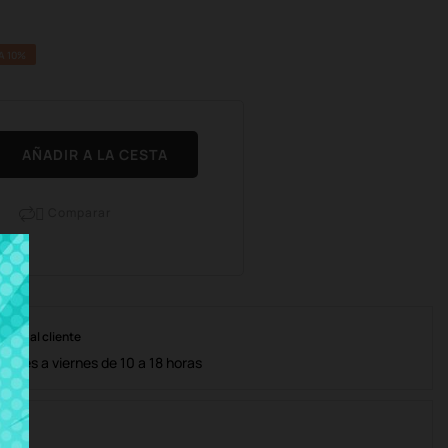
A 10%
AÑADIR A LA CESTA
Comparar

nción al cliente
lunes a viernes de 10 a 18 horas