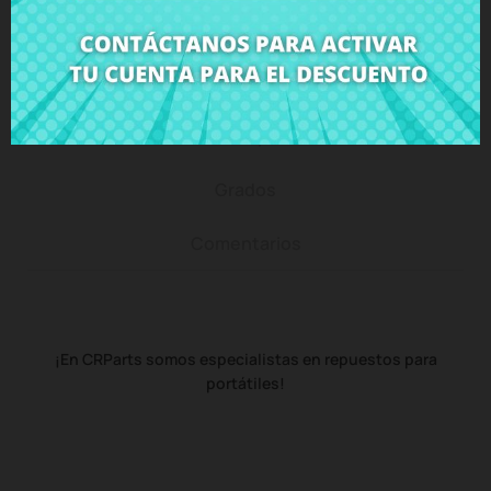
Descripción
Detalles del producto
Grados
Comentarios
¡En CRParts somos especialistas en repuestos para
portátiles!