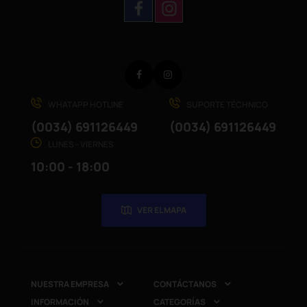
Facebook
Instagram
WHATAPP HOTLINE
SUPORTE TÉCHNICO
(0034) 691126449
(0034) 691126449
LUNES - VIERNES
10:00 - 18:00
VER EL MAPA
NUESTRA EMPRESA
CONTÁCTANOS


INFORMACIÓN
CATEGORÍAS

