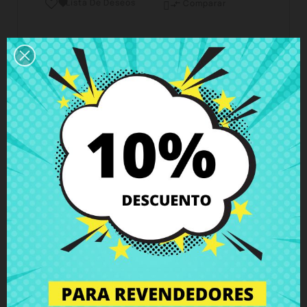
Lista De Deseos

Comparar

Horario del servicio de atención al cliente
Estamos disponibles de lunes a viernes de 10 a 18
horas
Envío y Entrega
Entregas en España posible en 24h - 48h, en
Europa 3 - 6 días hábiles
Política de Devolución
Puedes devolver todos los productos en un plazo
de 15 días - garantizado!