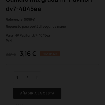
dv7-4045ea
Referencia:
005941
Repuesto para portátil segunda mano
Para: HP Pavilion dv7-4045ea
P/N:
3,16 €
3,51 €
AHORRA 10%
AÑADIR A LA CESTA