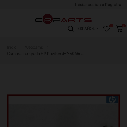
Iniciar sesión
o
Registrar
0
Navegación
☰
ESPAÑOL
de
palanca
Inicio
Webcams
Cámara Integrada HP Pavilion dv7-4045ea