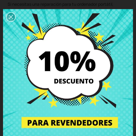
Si necesitas una reparación para tu ordenador portátil,
puedes solicitarla fácilmente a nuestro servicio técnico. Te
enviaremos un presupuesto personalizado sin compromiso.
Con nuestro servicio de montaje, solo tienes que comprar el
repuesto para tu portátil, nos encargamos de recoger tu
equipo, montamos el componente en nuestro taller
especializado y te devolvemos el ordenador con el repuesto
Cámara integrada HP 250 255 G4 Stream 14-ax Pavilion 14-
ac 15-ac 15-af 15-ay 15-ba
perfectamente instalado a tu
domicilio. Así, te aseguras de que todos los componentes
portátiles sean instalados por profesionales, manteniendo la
integridad y el rendimiento de tu equipo.
Haga clic aquí para solicitar el servicio de reparación
(Servicio disponible solo en España peninsular y Baleares!)
¿No estás seguro de si este repuesto es compatible con tu
modelo de portátil? No te preocupes. Nuestro equipo de
soporte técnico está a tu disposición para resolver cualquier