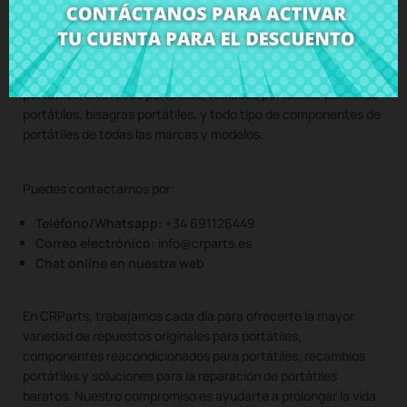
duda sobre repuestos portátiles, compatibilidades o cualquier
otro aspecto relacionado con los componentes portátiles de
tu equipo. En CRParts, somos expertos en reparación de
portátiles, venta de piezas de portátiles, carcasas para
portátiles, altavoces portátiles, teclados portátiles, pantallas
portátiles, bisagras portátiles, y todo tipo de componentes de
portátiles de todas las marcas y modelos.
Puedes contactarnos por:
Teléfono/Whatsapp:
+34 691126449
Correo electrónico:
info@crparts.es
Chat online en nuestra web
En CRParts, trabajamos cada día para ofrecerte la mayor
variedad de repuestos originales para portátiles,
componentes reacondicionados para portátiles, recambios
portátiles y soluciones para la reparación de portátiles
baratos. Nuestro compromiso es ayudarte a prolongar la vida