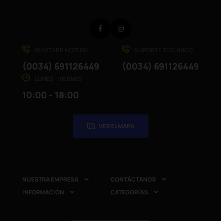
Facebook
Instagram
WHATAPP HOTLINE
SUPORTE TÉCHNICO
(0034) 691126449
(0034) 691126449
LUNES - VIERNES
10:00 - 18:00
VER EL MAPA
NUESTRA EMPRESA
CONTÁCTANOS


INFORMACIÓN
CATEGORÍAS

