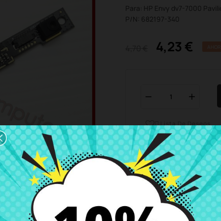
Para: HP Envy dv7-7000 Pavil
P/N: 682197-340
4,23 €
4,70 €
AHOR
Lista De Deseos

Horario del servicio de ate
Estamos disponibles de 