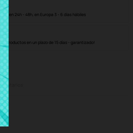
ble en 24h - 48h, en Europa 3 - 6 días hábiles
os productos en un plazo de 15 días - garantizado!
mentarios