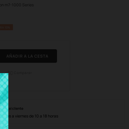
ion m7-1000 Series
RA 10%
AÑADIR A LA CESTA
Comparar

nción al cliente
lunes a viernes de 10 a 18 horas