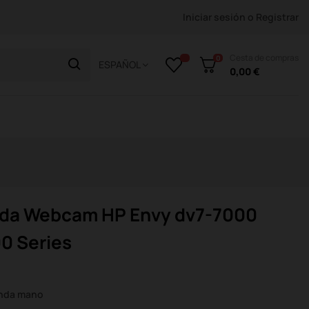
Iniciar sesión
o
Registrar
Cesta de compras
0
ESPAÑOL
0,00 €
ada Webcam HP Envy dv7-7000
00 Series
unda mano