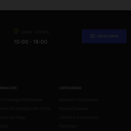
LUNES - VIERNES
VER EL MAPA
10:00 - 18:00
ORMACIÓN
CATEGORÍAS
o Y Entrega De Pedidos
Modulos Y Subplacas
ntía De Satisfacción 100%
Piezas Carcasa
odos De Pago
Cables & Conectores
ntía
Pantallas