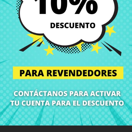
Envío y Entrega
Entregas en España posi
Política de Devolución
Puedes devolver todos l
ón
Detalles del producto
Grados
Co
¡En CRParts somos especialistas en repuestos para portátiles!