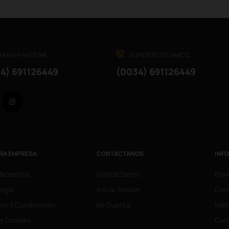
ATAPP HOTLINE
SUPORTE TÉCHNICO
4) 691126449
(0034) 691126449
Facebook
Instagram
RA EMPRESA
CONTÁCTANOS
INF
 Nosotros
Contáctanos
Enví
Legal
Iniciar Sesión
Gara
os Y Condiciones
Mi Cuenta
Mét
ca Cookies
Gara