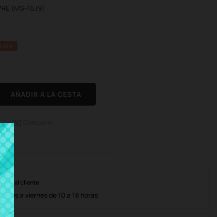
7RE (MS-16J9)
A 10%
AÑADIR A LA CESTA
Comparar

nción al cliente
lunes a viernes de 10 a 18 horas