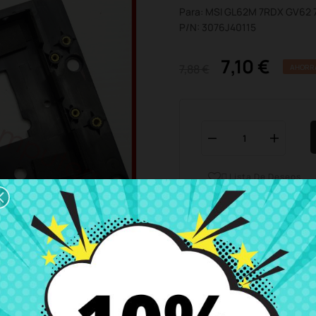
Para: MSI GL62M 7RDX GV62 
P/N: 3076J40115
7,10 €
7,88 €
AHORR
Lista De Deseos

Horario del servicio de ate
Estamos disponibles de 