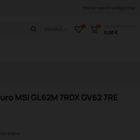
Iniciar sesión
o
Registrar
Cesta de compras
0
ESPAÑOL
0,00 €
duro MSI GL62M 7RDX GV62 7RE
unda mano