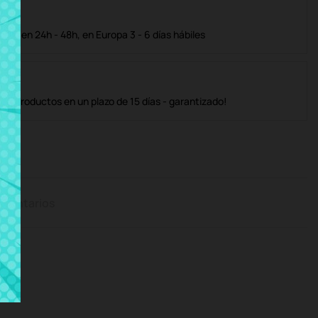
ble en 24h - 48h, en Europa 3 - 6 días hábiles
os productos en un plazo de 15 días - garantizado!
mentarios