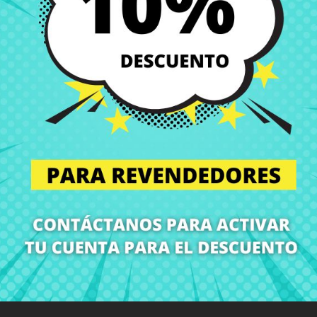
Envío y Entrega
Entregas en España posi
Política de Devolución
Puedes devolver todos l
ón
Detalles del producto
Grados
Co
¡En CRParts somos especialistas en repuestos para portátiles!