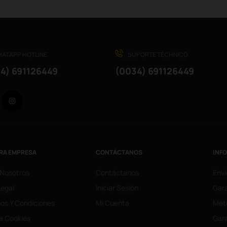
ATAPP HOTLINE
SUPORTE TÉCHNICO
4) 691126449
(0034) 691126449
Facebook
Instagram
RA EMPRESA
CONTÁCTANOS
INF
 Nosotros
Contáctanos
Enví
Legal
Iniciar Sesión
Gara
os Y Condiciones
Mi Cuenta
Mét
ca Cookies
Gara