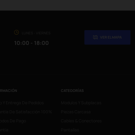
LUNES - VIERNES
VER EL MAPA
10:00 - 18:00
ORMACIÓN
CATEGORÍAS
o Y Entrega De Pedidos
Modulos Y Subplacas
ntía De Satisfacción 100%
Piezas Carcasa
odos De Pago
Cables & Conectores
ntía
Pantallas