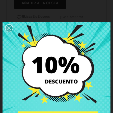
AÑADIR A LA CESTA
Lista De Deseos

Comparar

Horario del servicio de atención al cliente
Estamos disponibles de lunes a viernes de 10 a 18
horas
Envío y Entrega
Entregas en España posible en 24h - 48h, en
Europa 3 - 6 días hábiles
Política de Devolución