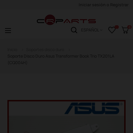
Iniciar sesión
o
Registrar
0
Navegación
☰
ESPAÑOL
de
palanca
Inicio
Soportes disco duro
Soporte Disco Duro Asus Transformer Book Trio TX201LA
(CQ004H)