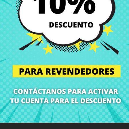
Envío y Entrega
Entregas en España posi
Política de Devolución
Puedes devolver todos l
ón
Detalles del producto
Grados
Co
¡En CRParts somos especialistas en repuestos para portátiles!