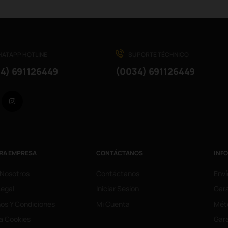
ATAPP HOTLINE
SUPORTE TÉCHNICO
4) 691126449
(0034) 691126449
Facebook
Instagram
RA EMPRESA
CONTÁCTANOS
INF
 Nosotros
Contáctanos
Enví
Legal
Iniciar Sesión
Gara
os Y Condiciones
Mi Cuenta
Mét
ca Cookies
Gara