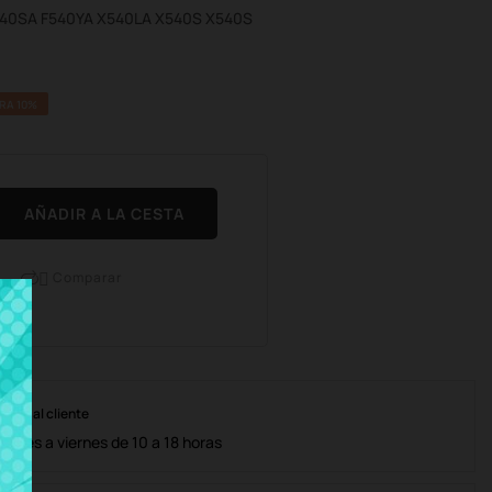
540SA F540YA X540LA X540S X540S
RA 10%
AÑADIR A LA CESTA
Comparar

nción al cliente
lunes a viernes de 10 a 18 horas