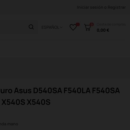
Iniciar sesión
o
Registrar
Cesta de compras
0
ESPAÑOL
0,00 €
duro Asus D540SA F540LA F540SA
 X540S X540S
unda mano