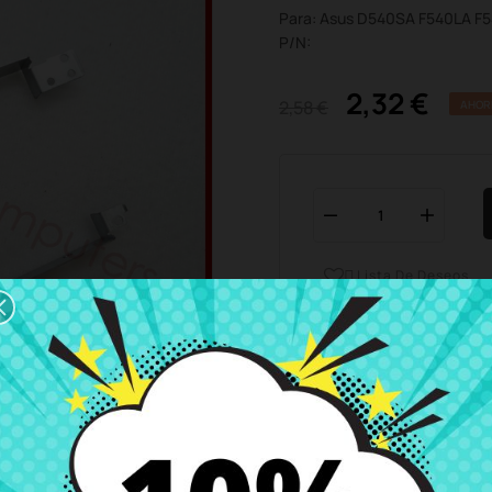
Para: Asus D540SA F540LA F
P/N:
2,32 €
2,58 €
AHOR
Lista De Deseos

Horario del servicio de ate
Estamos disponibles de 