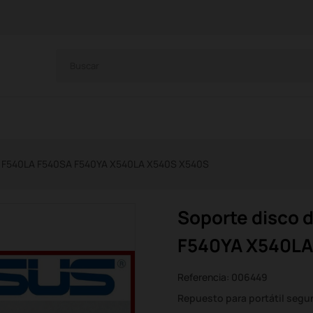
A F540LA F540SA F540YA X540LA X540S X540S
Soporte disco 
F540YA X540LA
Referencia:
006449
Repuesto para portátil seg