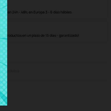
ble en 24h - 48h, en Europa 3 - 6 días hábiles
os productos en un plazo de 15 días - garantizado!
mentarios