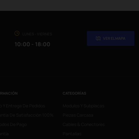
LUNES - VIERNES
VER EL MAPA
10:00 - 18:00
ORMACIÓN
CATEGORÍAS
o Y Entrega De Pedidos
Modulos Y Subplacas
ntía De Satisfacción 100%
Piezas Carcasa
odos De Pago
Cables & Conectores
ntía
Pantallas