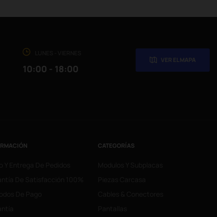
LUNES - VIERNES
VER EL MAPA
10:00 - 18:00
ORMACIÓN
CATEGORÍAS
o Y Entrega De Pedidos
Modulos Y Subplacas
ntía De Satisfacción 100%
Piezas Carcasa
odos De Pago
Cables & Conectores
ntía
Pantallas