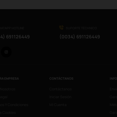
ATAPP HOTLINE
SUPORTE TÉCHNICO
4) 691126449
(0034) 691126449
Facebook
Instagram
RA EMPRESA
CONTÁCTANOS
INF
 Nosotros
Contáctanos
Enví
Legal
Iniciar Sesión
Gara
os Y Condiciones
Mi Cuenta
Mét
ca Cookies
Gara