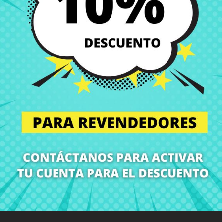
Envío y Entrega
Entregas en España posi
Política de Devolución
Puedes devolver todos l
ón
Detalles del producto
Grados
Co
¡En CRParts somos especialistas en repuestos para portátiles!