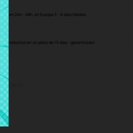
ble en 24h - 48h, en Europa 3 - 6 días hábiles
os productos en un plazo de 15 días - garantizado!
mentarios