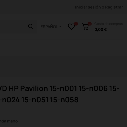
Iniciar sesión
o
Registrar
Cesta de compras
0
ESPAÑOL
0,00 €
D HP Pavilion 15-n001 15-n006 15-
5-n024 15-n051 15-n058
unda mano