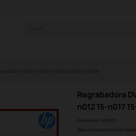
15-n006 15-n012 15-n017 15-n024 15-n051 15-n058
Regrabadora DV
n012 15-n017 1
Referencia:
009307
Repuesto para portátil seg