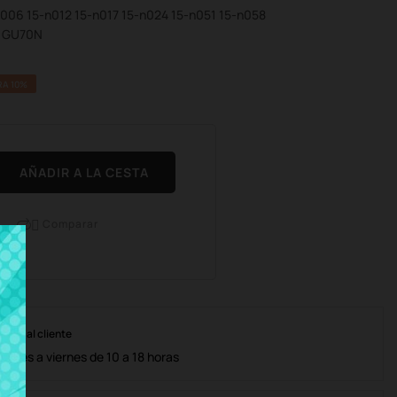
-n006 15-n012 15-n017 15-n024 15-n051 15-n058
1 GU70N
A 10%
AÑADIR A LA CESTA
Comparar

nción al cliente
lunes a viernes de 10 a 18 horas