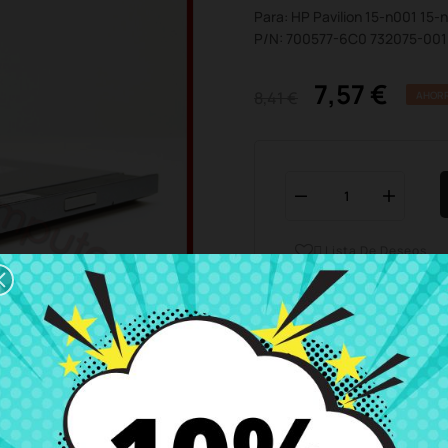
Para: HP Pavilion 15-n001 15
P/N: 700577-6C0 732075-00
7,57 €
8,41 €
AHORR
Lista De Deseos

Horario del servicio de ate
Estamos disponibles de 