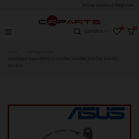
Iniciar sesión
o
Registrar
0
Navegación
☰
ESPAÑOL
de
palanca
Inicio
Refrigeración
Ventilador Asus R414UV F441BA X441BA X441SA X441SC
X441UV