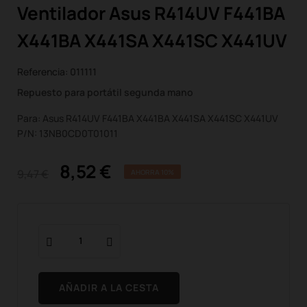
Ventilador Asus R414UV F441BA
X441BA X441SA X441SC X441UV
Referencia:
011111
Repuesto para portátil segunda mano
Para: Asus R414UV F441BA X441BA X441SA X441SC X441UV
P/N: 13NB0CD0T01011
8,52 €
9,47 €
AHORRA 10%
AÑADIR A LA CESTA