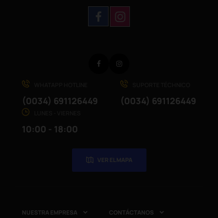
Facebook
Instagram
WHATAPP HOTLINE
SUPORTE TÉCHNICO
(0034) 691126449
(0034) 691126449
LUNES - VIERNES
10:00 - 18:00
VER EL MAPA
NUESTRA EMPRESA
CONTÁCTANOS

