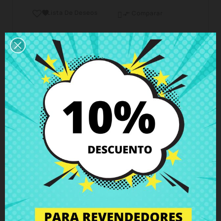
Lista De Deseos

Comparar

Horario del servicio de atención al cliente
Estamos disponibles de lunes a viernes de 10 a 18
horas
Envío y Entrega
Entregas en España posible en 24h - 48h, en
Europa 3 - 6 días hábiles
Política de Devolución
Puedes devolver todos los productos en un plazo
de 15 días - garantizado!