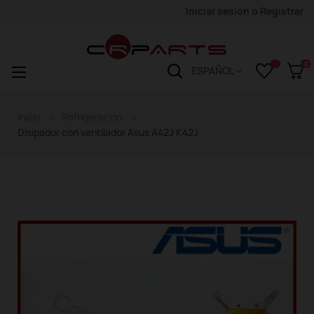
Iniciar sesión
o
Registrar
0
Navegación
☰
ESPAÑOL
de
palanca
Inicio
Refrigeración
Disipador con ventilador Asus A42J K42J