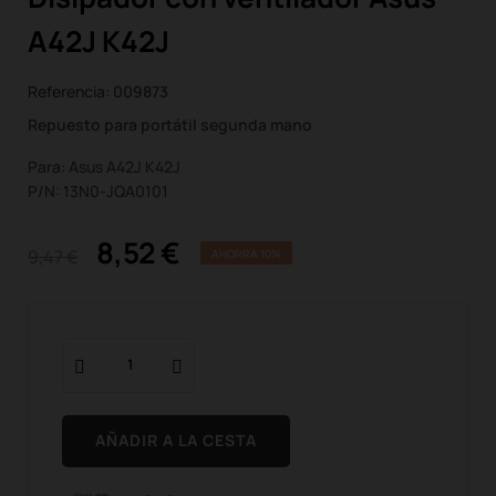
A42J K42J
Referencia:
009873
Repuesto para portátil segunda mano
Para: Asus A42J K42J
P/N: 13N0-JQA0101
8,52 €
9,47 €
AHORRA 10%
AÑADIR A LA CESTA