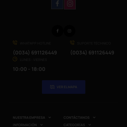
Facebook
Instagram
WHATAPP HOTLINE
SUPORTE TÉCHNICO
(0034) 691126449
(0034) 691126449
LUNES - VIERNES
10:00 - 18:00
VER EL MAPA
NUESTRA EMPRESA
CONTÁCTANOS


INFORMACIÓN
CATEGORÍAS

