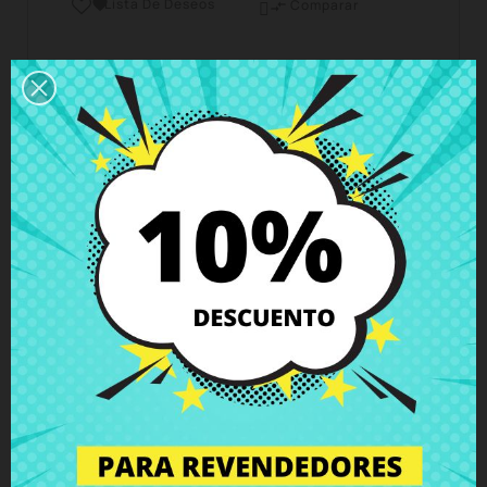
Lista De Deseos

Comparar

Horario del servicio de atención al cliente
Estamos disponibles de lunes a viernes de 10 a 18
horas
Envío y Entrega
Entregas en España posible en 24h - 48h, en
Europa 3 - 6 días hábiles
Política de Devolución
Puedes devolver todos los productos en un plazo
de 15 días - garantizado!