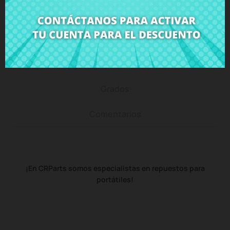
Descripción
Detalles del producto
Grados
Comentarios
¡En CRParts somos especialistas en repuestos para
portátiles!