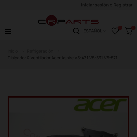
Iniciar sesión
o
Registrar
0
Navegación
☰
ESPAÑOL
de
palanca
Inicio
Refrigeración
Disipador & Ventilador Acer Aspire V5-431 V5-531 V5-571