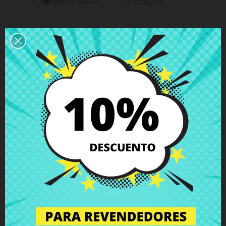
Lista De Deseos

Comparar

Horario del servicio de atención al cliente
Estamos disponibles de lunes a viernes de 10 a 18
horas
Envío y Entrega
Entregas en España posible en 24h - 48h, en
Europa 3 - 6 días hábiles
Política de Devolución
Puedes devolver todos los productos en un plazo
de 15 días - garantizado!