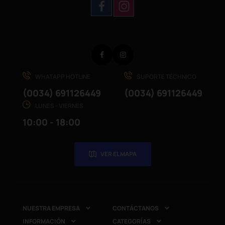
Facebook
Instagram
WHATAPP HOTLINE
SUPORTE TÉCHNICO
(0034) 691126449
(0034) 691126449
LUNES - VIERNES
10:00 - 18:00
VER EL MAPA
NUESTRA EMPRESA
CONTÁCTANOS


INFORMACIÓN
CATEGORÍAS

