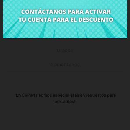
Descripción
Detalles del producto
Grados
Comentarios
¡En CRParts somos especialistas en repuestos para
portátiles!