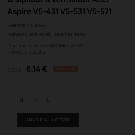
Aspire V5-431 V5-531 V5-571
Referencia:
008345
Repuesto para portátil segunda mano
Para: Acer Aspire V5-431 V5-531 V5-571
P/N: 60.4TU53.002
6,14 €
6,83 €
AHORRA 10%
AÑADIR A LA CESTA