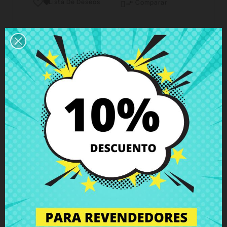
Lista De Deseos

Comparar

Horario del servicio de atención al cliente
Estamos disponibles de lunes a viernes de 10 a 18
horas
Envío y Entrega
Entregas en España posible en 24h - 48h, en
Europa 3 - 6 días hábiles
Política de Devolución
Puedes devolver todos los productos en un plazo
de 15 días - garantizado!