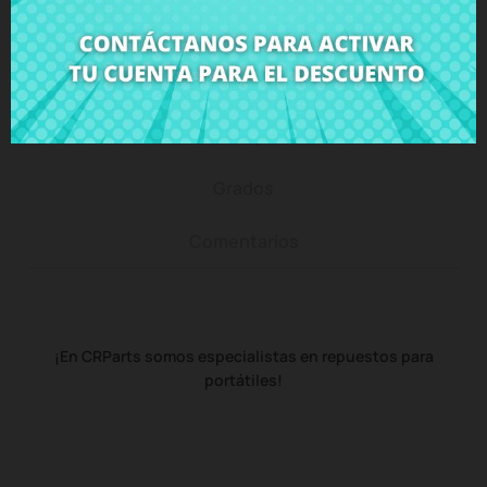
Descripción
Detalles del producto
Grados
Comentarios
¡En CRParts somos especialistas en repuestos para
portátiles!