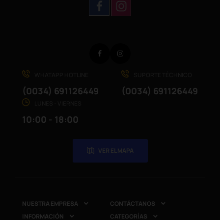
Facebook
Instagram
WHATAPP HOTLINE
SUPORTE TÉCHNICO
(0034) 691126449
(0034) 691126449
LUNES - VIERNES
10:00 - 18:00
VER EL MAPA
NUESTRA EMPRESA
CONTÁCTANOS


INFORMACIÓN
CATEGORÍAS

