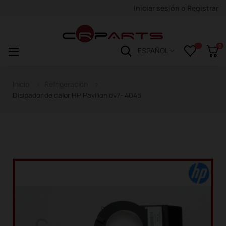
Iniciar sesión
o
Registrar
0
Navegación
☰
ESPAÑOL
de
palanca
Inicio
Refrigeración
Disipador de calor HP Pavilion dv7- 4045