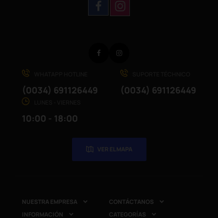
Facebook
Instagram
WHATAPP HOTLINE
SUPORTE TÉCHNICO
(0034) 691126449
(0034) 691126449
LUNES - VIERNES
10:00 - 18:00
VER EL MAPA
NUESTRA EMPRESA
CONTÁCTANOS


INFORMACIÓN
CATEGORÍAS

