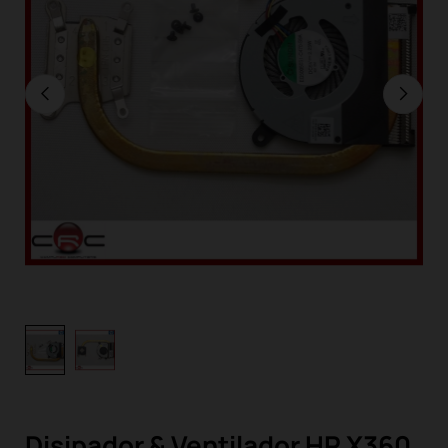
Disipador & Ventilador HP X360