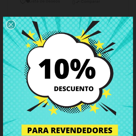
Lista De Deseos

Comparar

Horario del servicio de atención al cliente
Estamos disponibles de lunes a viernes de 10 a 18
horas
Envío y Entrega
Entregas en España posible en 24h - 48h, en
Europa 3 - 6 días hábiles
Política de Devolución
Puedes devolver todos los productos en un plazo
de 15 días - garantizado!