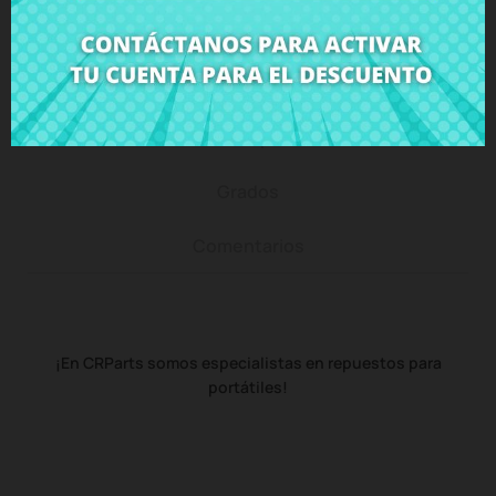
Descripción
Detalles del producto
Grados
Comentarios
¡En CRParts somos especialistas en repuestos para
portátiles!