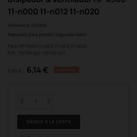
11-n000 11-n012 11-n020
Referencia:
004294
Repuesto para portátil segunda mano
Para: HP X360 11-n000 11-n012 11-n020
P/N: 755728-001 755729-001
6,14 €
6,83 €
AHORRA 10%
AÑADIR A LA CESTA