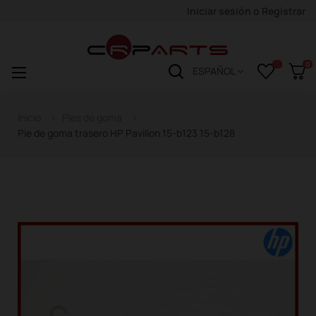
Iniciar sesión
o
Registrar
0
Navegación
☰
ESPAÑOL
de
palanca
Inicio
Pies de goma
Pie de goma trasero HP Pavilion 15-b123 15-b128