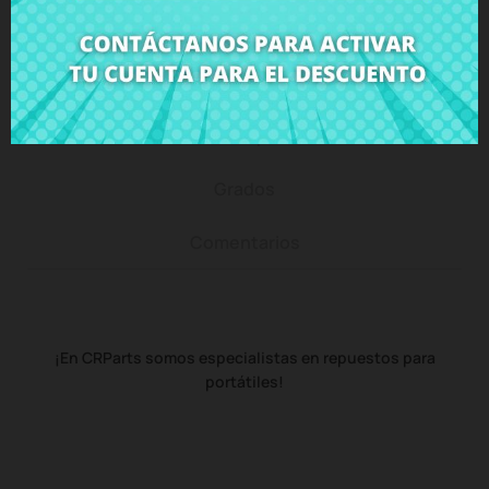
Descripción
Detalles del producto
Grados
Comentarios
¡En CRParts somos especialistas en repuestos para
portátiles!