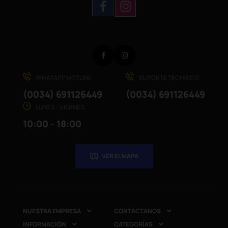
Facebook
Instagram
WHATAPP HOTLINE
SUPORTE TÉCHNICO
(0034) 691126449
(0034) 691126449
LUNES - VIERNES
10:00 - 18:00
VER EL MAPA
NUESTRA EMPRESA
CONTÁCTANOS


INFORMACIÓN
CATEGORÍAS

