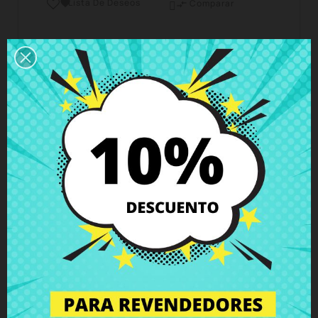
Lista De Deseos

Comparar

Horario del servicio de atención al cliente
Estamos disponibles de lunes a viernes de 10 a 18
horas
Envío y Entrega
Entregas en España posible en 24h - 48h, en
Europa 3 - 6 días hábiles
Política de Devolución
Puedes devolver todos los productos en un plazo
de 15 días - garantizado!