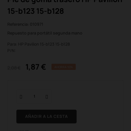
15-b123 15-b128
Referencia:
010971
Repuesto para portátil segunda mano
Para: HP Pavilion 15-b123 15-b128
P/N:
1,87 €
2,08 €
AHORRA 10%
AÑADIR A LA CESTA