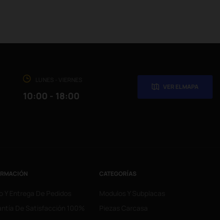
LUNES - VIERNES
VER EL MAPA
10:00 - 18:00
ORMACIÓN
CATEGORÍAS
o Y Entrega De Pedidos
Modulos Y Subplacas
ntía De Satisfacción 100%
Piezas Carcasa