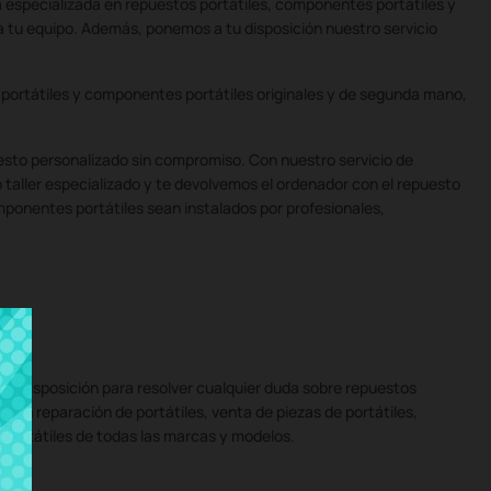
a especializada en repuestos portátiles, componentes portátiles y
ra tu equipo. Además, ponemos a tu disposición nuestro servicio
portátiles y componentes portátiles originales y de segunda mano,
uesto personalizado sin compromiso. Con nuestro servicio de
taller especializado y te devolvemos el ordenador con el repuesto
mponentes portátiles sean instalados por profesionales,
tu disposición para resolver cualquier duda sobre repuestos
 en reparación de portátiles, venta de piezas de portátiles,
e portátiles de todas las marcas y modelos.