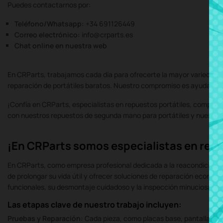
Puedes contactarnos por:
Teléfono/Whatsapp:
+34 691126449
Correo electrónico:
info@crparts.es
Chat online en nuestra web
En CRParts, trabajamos cada día para ofrecerte la mayor variedad d
reparación de portátiles baratos. Nuestro compromiso es ayudarte a p
¡Confía en CRParts, especialistas en repuestos portátiles, componen
con nuestros repuestos de segunda mano para portátiles y nuestro s
¡En CRParts somos especialistas en repu
En CRParts, como empresa profesional dedicada a la reacondicionami
de prolongar su vida útil y ofrecer soluciones de reparación económ
funcionales, su desmontaje cuidadoso y la inspección minuciosa d
Las etapas clave de nuestro trabajo incluyen:
Pruebas y Reparación:
Cada pieza, como placas base, pantallas, t