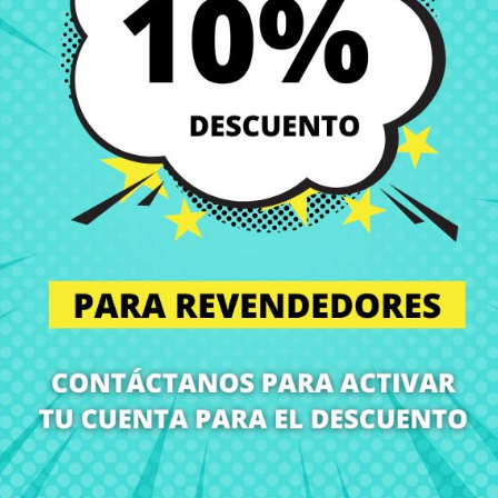
e repuestos originales para portátiles, componentes reacondicionados p
rolongar la vida útil de tu equipo con piezas de calidad, servicio rápi
tes portátiles, piezas de portátiles, recambios portátiles y todo lo q
ervicio técnico profesional.
estos para portátiles!
ento y venta de piezas para portátiles, nos especializamos en restaur
icas. Nuestro proceso suele implicar la obtención de piezas de portáti
e cada componente para detectar posibles defectos o desgaste.
eclados o ventiladores, es probada para verificar su funcionamiento.