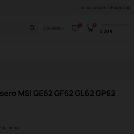
Iniciar sesión
o
Registrar
Cesta de compras
0
ESPAÑOL
0,00 €
asero MSI GE62 GF62 GL62 GP62
unda mano