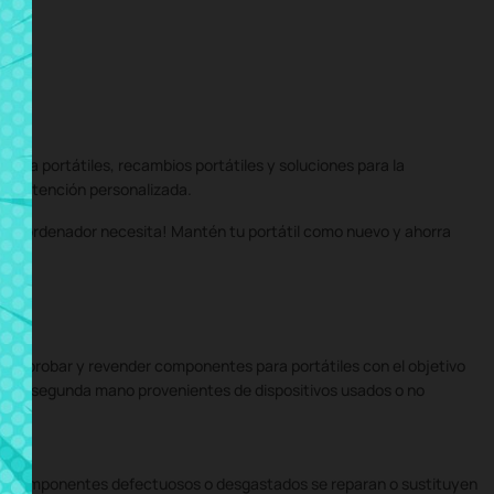
ara portátiles, recambios portátiles y soluciones para la
do y atención personalizada.
ue tu ordenador necesita! Mantén tu portátil como nuevo y ahorra
ar, probar y revender componentes para portátiles con el objetivo
les de segunda mano provenientes de dispositivos usados o no
 Los componentes defectuosos o desgastados se reparan o sustituyen