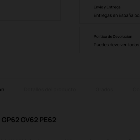
Envío y Entrega
Entregas en España posi
Política de Devolución
Puedes devolver todos l
ón
Detalles del producto
Grados
Co
2 GP62 GV62 PE62