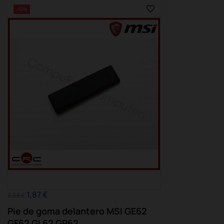
-10%
1,87 €
2,08 €
Pie de goma delantero MSI GE62
GF62 GL62 GP62...