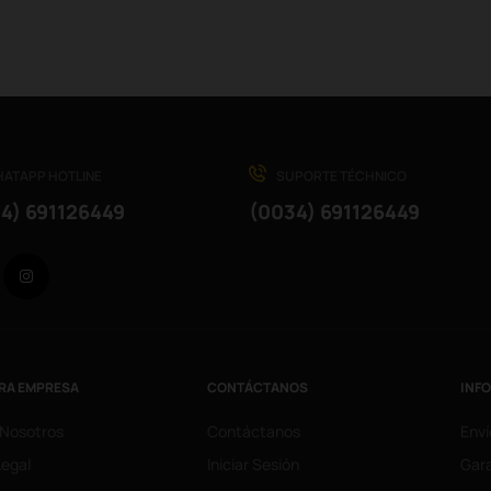
ATAPP HOTLINE
SUPORTE TÉCHNICO
4) 691126449
(0034) 691126449
Facebook
Instagram
RA EMPRESA
CONTÁCTANOS
INF
 Nosotros
Contáctanos
Enví
Legal
Iniciar Sesión
Gara