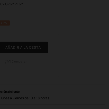
P62 GV62 PE62
A 10%
AÑADIR A LA CESTA
Comparar

nción al cliente
lunes a viernes de 10 a 18 horas