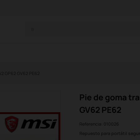
L62 GP62 GV62 PE62
Pie de goma tr
GV62 PE62
Referencia:
010026
Repuesto para portátil seg