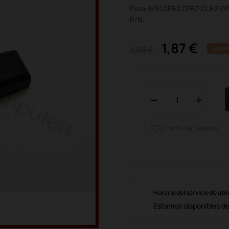
Para: MSI GE62 GF62 GL62 G
P/N:
1,87 €
2,08 €
AHORR
Lista De Deseos

Horario del servicio de ate
Estamos disponibles de 