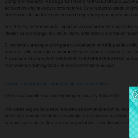
Compra el repuesto
Pie de goma trasero MSI GE62 GF62 GL62 GP
accesorios originales para ordenadores. Este repuesto usado origina
profesional de montaje para que no tengas que preocuparte por nad
En CRParts, entendemos la importancia de mantener tu portátil en 
ideales para prolongar la vida útil de tu ordenador y ahorrar en repa
Si necesitas una reparación para tu ordenador portátil, puedes soli
montaje, solo tienes que comprar el repuesto para tu portátil, nos
Pie de goma trasero MSI GE62 GF62 GL62 GP62 GV62 PE62
perfec
manteniendo la integridad y el rendimiento de tu equipo.
Haga clic aquí para solicitar el servicio de reparación
(Servicio disponible solo en España peninsular y Baleares!)
¿No estás seguro de si este repuesto es compatible con tu modelo d
portátiles, compatibilidades o cualquier otro aspecto relacionado c
carcasas para portátiles, altavoces portátiles, teclados portátiles,