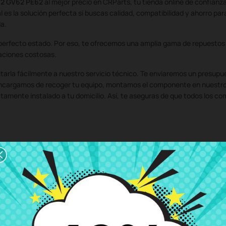
62 GV62 PE62
al mejor precio en CRParts, tu tienda online de confianz
l es la solución perfecta si buscas calidad, compatibilidad y ahorro pa
a.
perfecto estado. Por eso, te ofrecemos una amplia gama de repuestos 
raciones costosas.
citarla fácilmente a nuestro servicio técnico. Te enviaremos un presup
 encargamos de recoger tu equipo, montamos el componente en nuestro 
tamente instalado a tu domicilio. Así, te aseguras de que todos los co
e portátil? No te preocupes. Nuestro equipo de soporte técnico está a 
on los componentes portátiles de tu equipo. En CRParts, somos expertos
 pantallas portátiles, bisagras portátiles, y todo tipo de componentes d