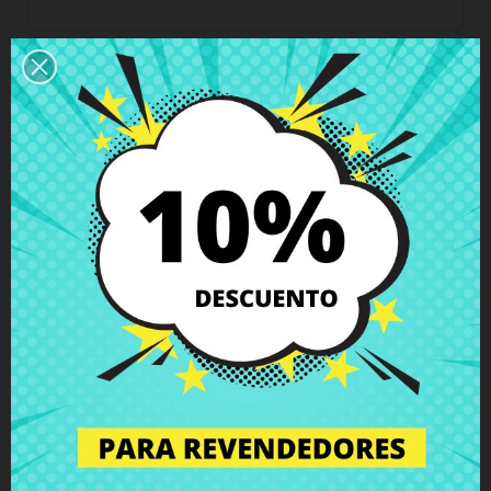
Horario del servicio de atención al cliente
Estamos disponibles de lunes a viernes de 10 a 18
horas
Envío y Entrega
Entregas en España posible en 24h - 48h, en
Europa 3 - 6 días hábiles
Política de Devolución
Puedes devolver todos los productos en un plazo
de 15 días - garantizado!