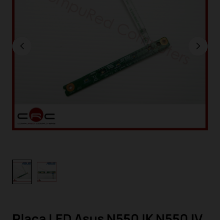
Placa LED Asus N550JK N550JV