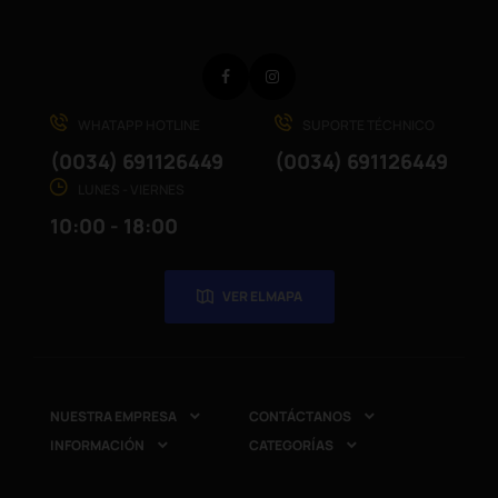
Facebook
Instagram
WHATAPP HOTLINE
SUPORTE TÉCHNICO
(0034) 691126449
(0034) 691126449
LUNES - VIERNES
10:00 - 18:00
VER EL MAPA
NUESTRA EMPRESA
CONTÁCTANOS


INFORMACIÓN
CATEGORÍAS

