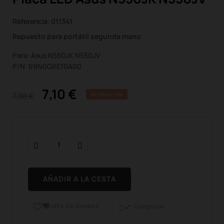
Referencia:
011341
Repuesto para portátil segunda mano
Para: Asus N550JK N550JV
P/N: 69N0QXE10A00
7,10 €
7,88 €
AHORRA 10%
AÑADIR A LA CESTA
Lista De Deseos

Comparar
