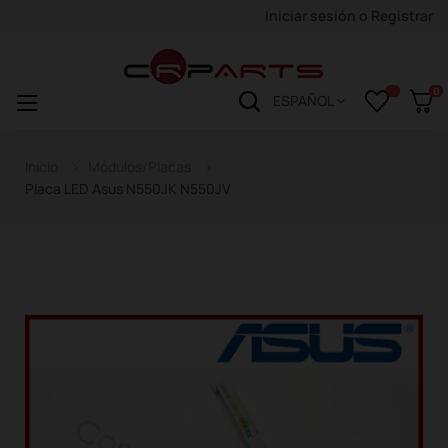
Iniciar sesión
o
Registrar
0
Navegación
☰
ESPAÑOL
de
palanca
Inicio
Módulos/Placas
Placa LED Asus N550JK N550JV