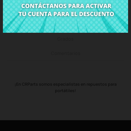
Descripción
Detalles del producto
Grados
Comentarios
¡En CRParts somos especialistas en repuestos para
portátiles!