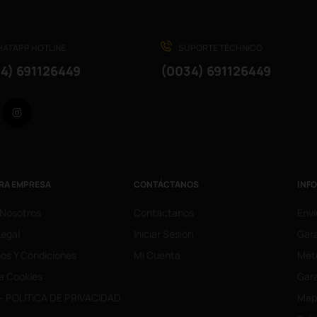
ATAPP HOTLINE
SUPORTE TÉCHNICO
4) 691126449
(0034) 691126449
Facebook
Instagram
RA EMPRESA
CONTÁCTANOS
INF
 Nosotros
Contáctanos
Enví
Legal
Iniciar Sesión
Gara
os Y Condiciones
Mi Cuenta
Mét
ca Cookies
Gara
- POLÍTICA DE PRIVACIDAD
Mapa