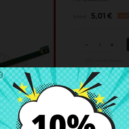
5,01 €
5,56 €
AHOR
Lista De Deseos

Horario del servicio de ate
Estamos disponibles de 
Envío y Entrega