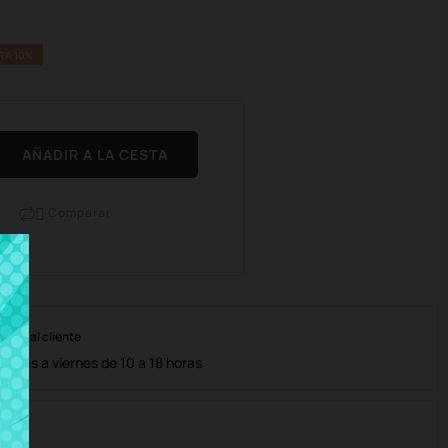
RA 10%
AÑADIR A LA CESTA
Comparar

nción al cliente
lunes a viernes de 10 a 18 horas