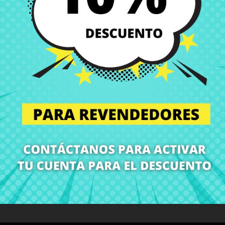
Entregas en España posi
Política de Devolución
Puedes devolver todos l
ón
Detalles del producto
Grados
Co
¡En CRParts somos especialistas en repuestos para portátiles!