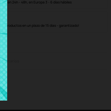
ble en 24h - 48h, en Europa 3 - 6 días hábiles
os productos en un plazo de 15 días - garantizado!
mentarios