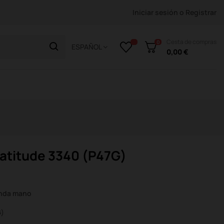
Iniciar sesión
o
Registrar
Cesta de compras
0
ESPAÑOL
0,00 €
Latitude 3340 (P47G)
unda mano
G)