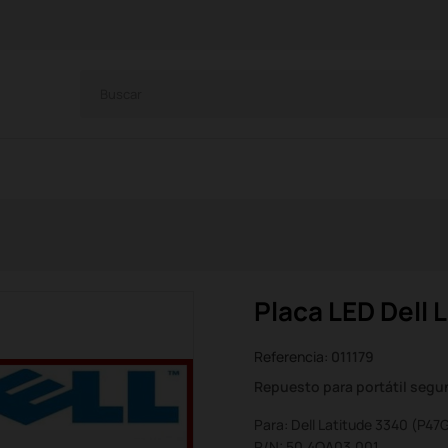
Placa LED Dell 
Referencia:
011179
Repuesto para portátil seg
Para: Dell Latitude 3340 (P47
P/N: 50.4OA03.001