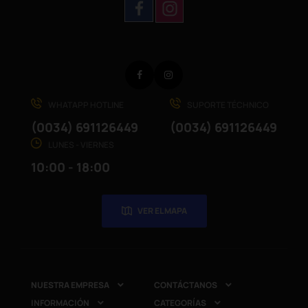
Facebook
Instagram
WHATAPP HOTLINE
SUPORTE TÉCHNICO
(0034) 691126449
(0034) 691126449
LUNES - VIERNES
10:00 - 18:00
VER EL MAPA
NUESTRA EMPRESA
CONTÁCTANOS


INFORMACIÓN
CATEGORÍAS

