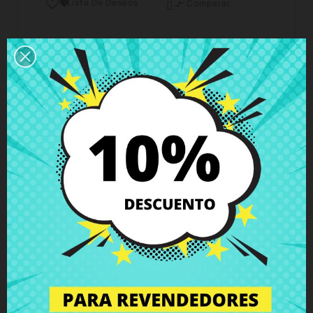
Lista De Deseos

Comparar

Horario del servicio de atención al cliente
Estamos disponibles de lunes a viernes de 10 a 18
horas
Envío y Entrega
Entregas en España posible en 24h - 48h, en
Europa 3 - 6 días hábiles
Política de Devolución
Puedes devolver todos los productos en un plazo
de 15 días - garantizado!