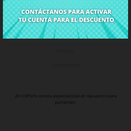
Descripción
Detalles del producto
Grados
Comentarios
¡En CRParts somos especialistas en repuestos para
portátiles!