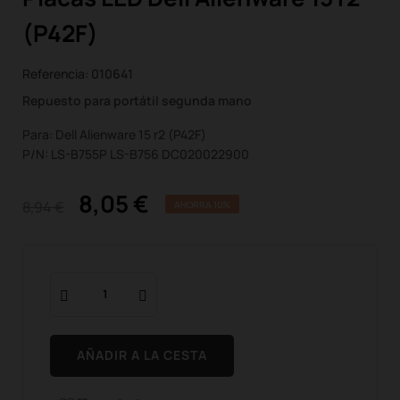
(P42F)
Referencia:
010641
Repuesto para portátil segunda mano
Para: Dell Alienware 15 r2 (P42F)
P/N: LS-B755P LS-B756 DC020022900
8,05 €
8,94 €
AHORRA 10%
AÑADIR A LA CESTA