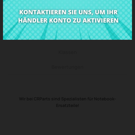
Beschreibung
Produkt Details
Klassen
Bewertungen
Wir bei CRParts sind Spezialisten für Notebook-
Ersatzteile!