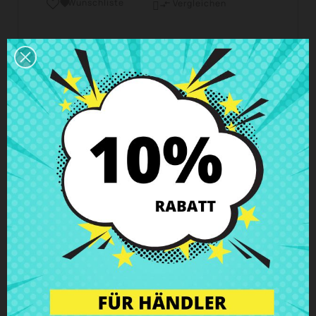
Wunschliste

Vergleichen

Geschäftszeiten Kundendienst
Wir sind von Montag bis Freitag von 10 - 18 Uhr
erreichbar.
Versand und Lieferung
Lieferungen in Spanien in 24h – 48h möglich, in
Europa 3 – 6 Werktage
Rückgaberecht
Du kannst jedes Teil innerhalb von 14 Tagen
zurückgeben - garantiert!