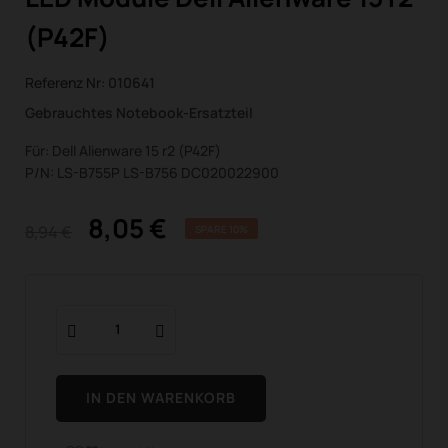
(P42F)
Referenz Nr:
010641
Gebrauchtes Notebook-Ersatzteil
Für: Dell Alienware 15 r2 (P42F)
P/N: LS-B755P LS-B756 DC020022900
8,05 €
8,94 €
SPARE 10%
IN DEN WARENKORB