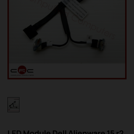
LED Module Dell Alienware 15 r2