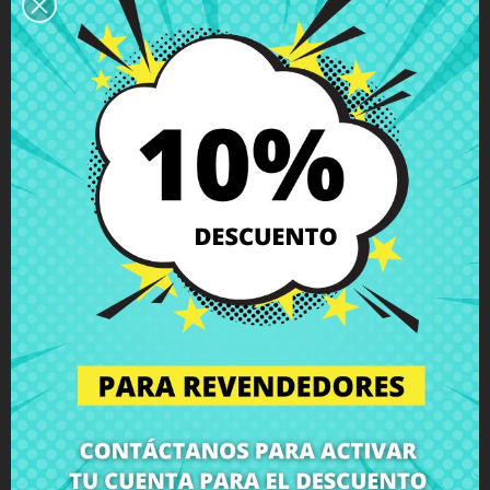
equipo, montamos el componente en nuestro taller
especializado y te devolvemos el ordenador con el repuesto
Módulo inalámbrico Bluetooth Acer Aspire A715-71 Spin
SP314-51 Nitro AN515-51 Lenovo V15 S145
perfectamente
instalado a tu domicilio. Así, te aseguras de que todos los
componentes portátiles sean instalados por profesionales,
manteniendo la integridad y el rendimiento de tu equipo.
Haga clic aquí para solicitar el servicio de reparación
(Servicio disponible solo en España peninsular y Baleares!)
¿No estás seguro de si este repuesto es compatible con tu
modelo de portátil? No te preocupes. Nuestro equipo de
soporte técnico está a tu disposición para resolver cualquier
duda sobre repuestos portátiles, compatibilidades o cualquier
otro aspecto relacionado con los componentes portátiles de
tu equipo. En CRParts, somos expertos en reparación de
portátiles, venta de piezas de portátiles, carcasas para