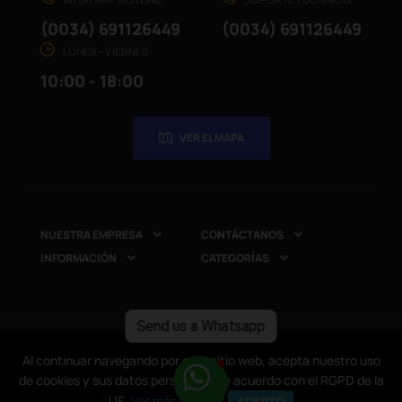
(0034) 691126449
(0034) 691126449
LUNES - VIERNES
10:00 - 18:00
VER EL MAPA
NUESTRA EMPRESA
CONTÁCTANOS


INFORMACIÓN
CATEGORÍAS


Send us a Whatsapp
Copyright © 2025
CompuRed Computers
. Todos los
Al continuar navegando por este sitio web, acepta nuestro uso
Al continuar navegando por este sitio web, acepta nuestro uso
derechos reservados
de cookies y sus datos personales de acuerdo con el RGPD de la
de cookies y sus datos personales de acuerdo con el RGPD de la
UE.
UE.
Ver más detalles
Ver más detalles