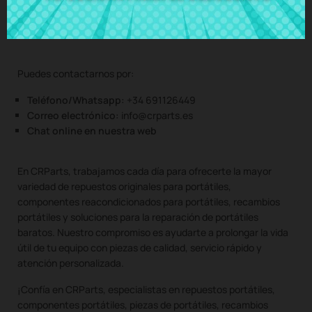
portátiles, altavoces portátiles, teclados portátiles, pantallas
portátiles, bisagras portátiles, y todo tipo de componentes de
portátiles de todas las marcas y modelos.
Puedes contactarnos por:
Teléfono/Whatsapp:
+34 691126449
Correo electrónico:
info@crparts.es
Chat online en nuestra web
En CRParts, trabajamos cada día para ofrecerte la mayor
variedad de repuestos originales para portátiles,
componentes reacondicionados para portátiles, recambios
portátiles y soluciones para la reparación de portátiles
baratos. Nuestro compromiso es ayudarte a prolongar la vida
útil de tu equipo con piezas de calidad, servicio rápido y
atención personalizada.
¡Confía en CRParts, especialistas en repuestos portátiles,
componentes portátiles, piezas de portátiles, recambios