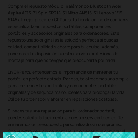
Compra el repuesto
Módulo inalámbrico Bluetooth Acer
Aspire A715-71 Spin SP314-51 Nitro AN515-51 Lenovo V15
S145
al mejor precio en CRParts, tu tienda online de confianza
especializada en repuestos portátiles, componentes
portátiles y accesorios originales para ordenadores. Este
repuesto usado original es la solución perfecta si buscas
calidad, compatibilidad y ahorro para tu equipo. Además,
ponemos a tu disposición nuestro servicio profesional de
montaje para que no tengas que preocuparte por nada.
En CRParts, entendemos la importancia de mantener tu
portátil en perfecto estado. Por eso, te ofrecemos una amplia
gama de repuestos portátiles y componentes portátiles
originales y de segunda mano, ideales para prolongar la vida
útil de tu ordenador y ahorrar en reparaciones costosas.
Si necesitas una reparación para tu ordenador portátil,
puedes solicitarla fácilmente a nuestro servicio técnico. Te
enviaremos un presupuesto personalizado sin compromiso.
Con nuestro servicio de montaje, solo tienes que comprar el
repuesto para tu portátil, nos encargamos de recoger tu