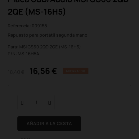
2QE (MS-16H5)
Referencia:
009158
Repuesto para portátil segunda mano
Para: MSI GS60 2QD 2QE (MS-16H5)
P/N: MS-16H5A
16,56 €
18,40 €
AHORRA 10%
AÑADIR A LA CESTA