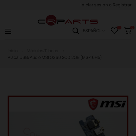
Iniciar sesión
o
Registrar
0
Navegación
☰
ESPAÑOL
de
palanca
Inicio
Módulos/Placas
Placa USB/Audio MSI GS60 2QD 2QE (MS-16H5)