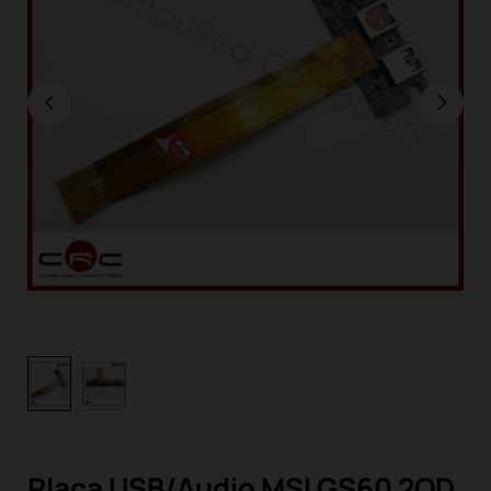
Placa USB/Audio MSI GS60 2QD