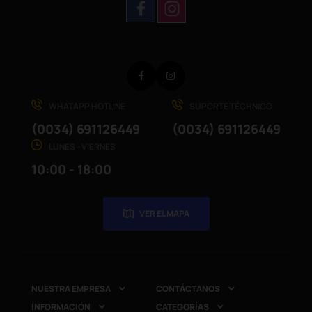
Facebook
Instagram
WHATAPP HOTLINE
SUPORTE TÉCHNICO
(0034) 691126449
(0034) 691126449
LUNES - VIERNES
10:00 - 18:00
VER EL MAPA
NUESTRA EMPRESA
CONTÁCTANOS


INFORMACIÓN
CATEGORÍAS

