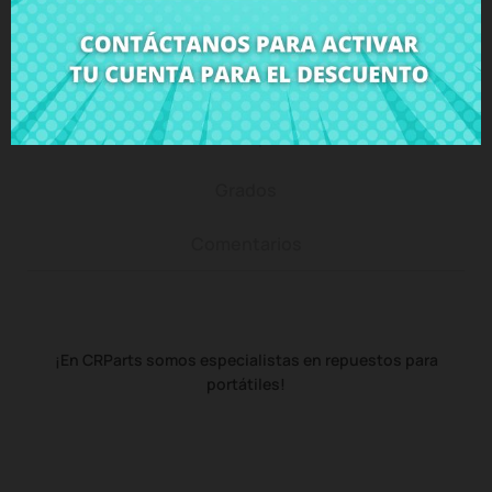
Descripción
Detalles del producto
Grados
Comentarios
¡En CRParts somos especialistas en repuestos para
portátiles!