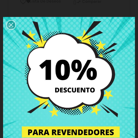
Lista De Deseos

Comparar

Horario del servicio de atención al cliente
Estamos disponibles de lunes a viernes de 10 a 18
horas
Envío y Entrega
Entregas en España posible en 24h - 48h, en
Europa 3 - 6 días hábiles
Política de Devolución
Puedes devolver todos los productos en un plazo
de 15 días - garantizado!