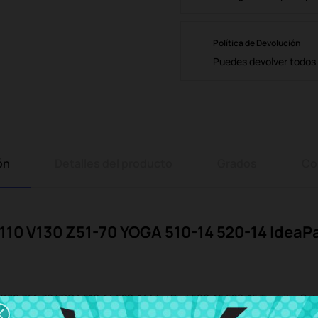
Política de Devolución
Puedes devolver todos l
ón
Detalles del producto
Grados
Co
10 V130 Z51-70 YOGA 510-14 520-14 IdeaPad
V130 Z51-70 YOGA 510-14 520-14 IdeaPad 500-15 520-15 Toshiba Sat
es portátiles y accesorios originales para ordenadores. Este repuesto 