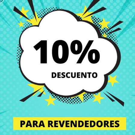
sición nuestro servicio profesional de montaje para que no tengas qu
perfecto estado. Por eso, te ofrecemos una amplia gama de repuestos 
raciones costosas.
citarla fácilmente a nuestro servicio técnico. Te enviaremos un presup
 encargamos de recoger tu equipo, montamos el componente en nuestro 
0-14 520-14 IdeaPad 500-15 520-15 Toshiba Satellite P50-C MSI G
les, manteniendo la integridad y el rendimiento de tu equipo.
e portátil? No te preocupes. Nuestro equipo de soporte técnico está a 
on los componentes portátiles de tu equipo. En CRParts, somos expertos
 pantallas portátiles, bisagras portátiles, y todo tipo de componentes d