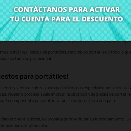
e repuestos originales para portátiles, componentes reacondicionados p
rolongar la vida útil de tu equipo con piezas de calidad, servicio rápi
tes portátiles, piezas de portátiles, recambios portátiles y todo lo q
ervicio técnico profesional.
estos para portátiles!
ento y venta de piezas para portátiles, nos especializamos en restaur
icas. Nuestro proceso suele implicar la obtención de piezas de portáti
e cada componente para detectar posibles defectos o desgaste.
eclados o ventiladores, es probada para verificar su funcionamiento.
ficaciones del fabricante.