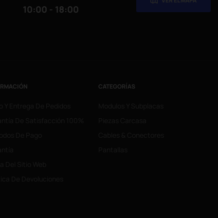
VER EL MAPA
10:00 - 18:00
ORMACIÓN
CATEGORÍAS
o Y Entrega De Pedidos
Modulos Y Subplacas
ntía De Satisfacción 100%
Piezas Carcasa
odos De Pago
Cables & Conectores
ntía
Pantallas
 Del Sitio Web
tica De Devoluciones