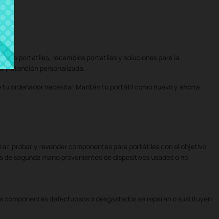
ara portátiles, recambios portátiles y soluciones para la
do y atención personalizada.
ue tu ordenador necesita! Mantén tu portátil como nuevo y ahorra
ar, probar y revender componentes para portátiles con el objetivo
les de segunda mano provenientes de dispositivos usados o no
 Los componentes defectuosos o desgastados se reparan o sustituyen