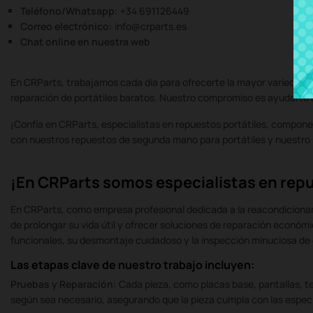
Teléfono/Whatsapp:
+34 691126449
Correo electrónico:
info@crparts.es
Chat online en nuestra web
En CRParts, trabajamos cada día para ofrecerte la mayor variedad d
reparación de portátiles baratos. Nuestro compromiso es ayudarte a p
¡Confía en CRParts, especialistas en repuestos portátiles, componen
con nuestros repuestos de segunda mano para portátiles y nuestro s
¡En CRParts somos especialistas en repu
En CRParts, como empresa profesional dedicada a la reacondicionami
de prolongar su vida útil y ofrecer soluciones de reparación económ
funcionales, su desmontaje cuidadoso y la inspección minuciosa d
Las etapas clave de nuestro trabajo incluyen:
Pruebas y Reparación:
Cada pieza, como placas base, pantallas, t
según sea necesario, asegurando que la pieza cumpla con las especi