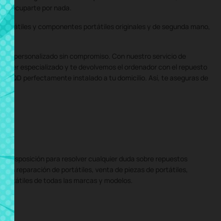
e preocuparte por nada.
portátiles y componentes portátiles originales y de segunda mano,
uesto personalizado sin compromiso. Con nuestro servicio de
taller especializado y te devolvemos el ordenador con el repuesto
E72 6QD
perfectamente instalado a tu domicilio. Así, te aseguras de
tu disposición para resolver cualquier duda sobre repuestos
 en reparación de portátiles, venta de piezas de portátiles,
e portátiles de todas las marcas y modelos.