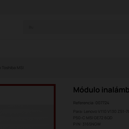
o Toshiba MSI
Módulo inalámb
Referencia:
007724
Para: Lenovo V110 V130 Z51-7
P50-C MSI GE72 6QD
P/N: 3165NGW