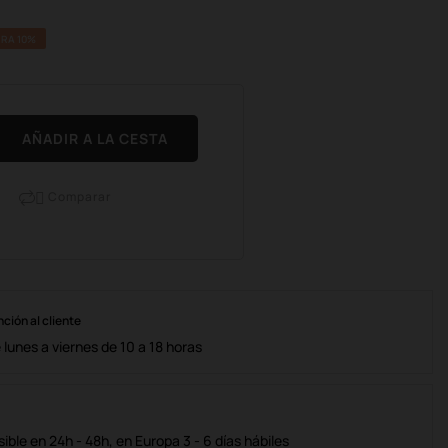
RA 10%
AÑADIR A LA CESTA
Comparar

nción al cliente
lunes a viernes de 10 a 18 horas
ble en 24h - 48h, en Europa 3 - 6 días hábiles