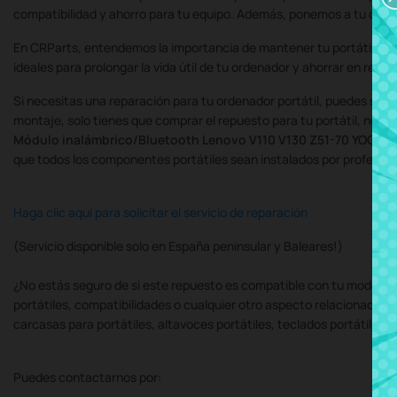
compatibilidad y ahorro para tu equipo. Además, ponemos a tu dispo
En CRParts, entendemos la importancia de mantener tu portátil en 
ideales para prolongar la vida útil de tu ordenador y ahorrar en repa
Si necesitas una reparación para tu ordenador portátil, puedes soli
montaje, solo tienes que comprar el repuesto para tu portátil, nos
Módulo inalámbrico/Bluetooth
Lenovo V110 V130 Z51-70 YOGA 51
que todos los componentes portátiles sean instalados por profesiona
Haga clic aquí para solicitar el servicio de reparación
(Servicio disponible solo en España peninsular y Baleares!)
¿No estás seguro de si este repuesto es compatible con tu modelo d
portátiles, compatibilidades o cualquier otro aspecto relacionado c
carcasas para portátiles, altavoces portátiles, teclados portátiles,
Puedes contactarnos por: