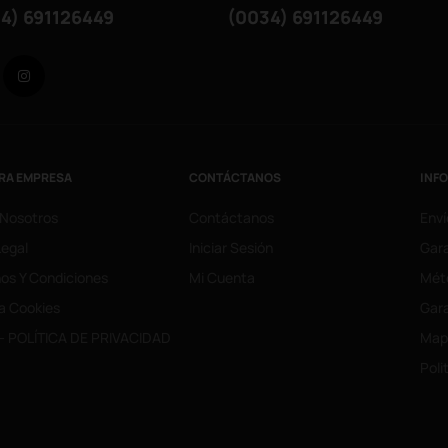
4) 691126449
(0034) 691126449
Facebook
Instagram
RA EMPRESA
CONTÁCTANOS
INF
 Nosotros
Contáctanos
Enví
Legal
Iniciar Sesión
Gara
os Y Condiciones
Mi Cuenta
Mét
ca Cookies
Gara
- POLÍTICA DE PRIVACIDAD
Mapa
Poli