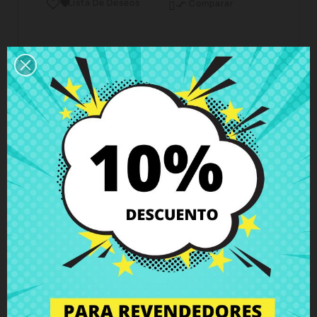
Lista De Deseos

Comparar

Horario del servicio de atención al cliente
Estamos disponibles de lunes a viernes de 10 a 18
horas
Envío y Entrega
Entregas en España posible en 24h - 48h, en
Europa 3 - 6 días hábiles
Política de Devolución
Puedes devolver todos los productos en un plazo
de 15 días - garantizado!