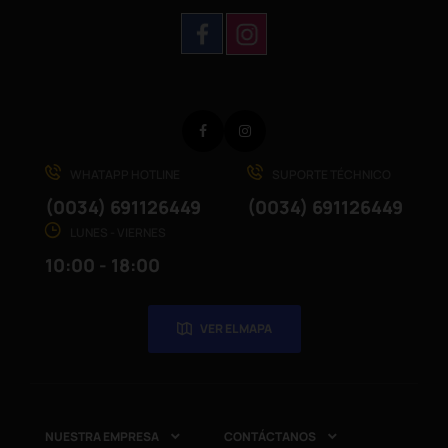
Facebook
Instagram
WHATAPP HOTLINE
SUPORTE TÉCHNICO
(0034) 691126449
(0034) 691126449
LUNES - VIERNES
10:00 - 18:00
VER EL MAPA
NUESTRA EMPRESA
CONTÁCTANOS

