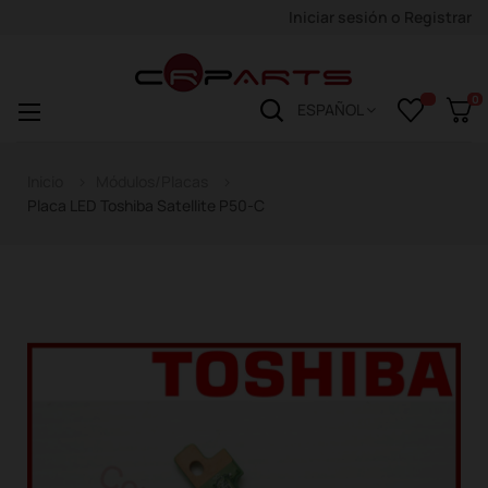
Iniciar sesión
o
Registrar
0
Navegación
☰
ESPAÑOL
de
palanca
Inicio
Módulos/Placas
Placa LED Toshiba Satellite P50-C