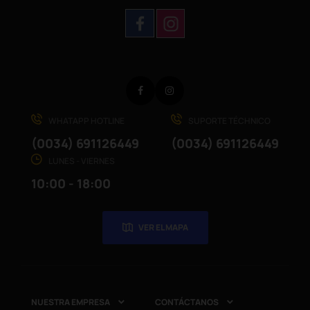
Facebook
Instagram
WHATAPP HOTLINE
SUPORTE TÉCHNICO
(0034) 691126449
(0034) 691126449
LUNES - VIERNES
10:00 - 18:00
VER EL MAPA
NUESTRA EMPRESA
CONTÁCTANOS

