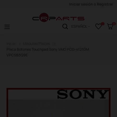
Iniciar sesión
o
Registrar
0
Navegación
☰
ESPAÑOL
de
palanca
Inicio
Módulos/Placas
Placa Botones Touchpad Sony VAIO PCG-4121GM
VPCSB3Q9E