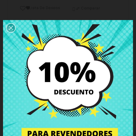
Lista De Deseos

Comparar

Horario del servicio de atención al cliente
Estamos disponibles de lunes a viernes de 10 a 18
horas
Envío y Entrega
Entregas en España posible en 24h - 48h, en
Europa 3 - 6 días hábiles
Política de Devolución
Puedes devolver todos los productos en un plazo
de 15 días - garantizado!