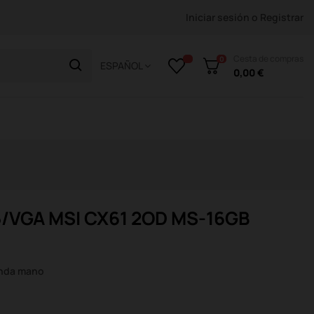
Iniciar sesión
o
Registrar
Cesta de compras
0
ESPAÑOL
0,00 €
5/VGA MSI CX61 2OD MS-16GB
unda mano