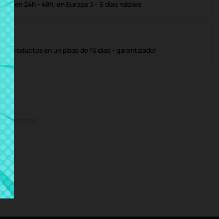
ble en 24h - 48h, en Europa 3 - 6 días hábiles
os productos en un plazo de 15 días - garantizado!
mentarios