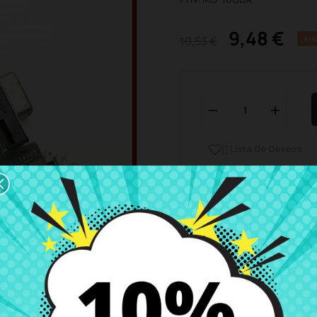
9,48 €
10,53 €
AH
Lista De Deseos

Horario del servicio de ate
Estamos disponibles de 
Envío y Entrega