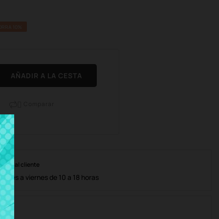
ORRA 10%
AÑADIR A LA CESTA
Comparar

nción al cliente
lunes a viernes de 10 a 18 horas