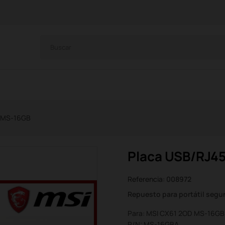
 MS-16GB
Placa USB/RJ4
Referencia:
008972
Repuesto para portátil seg
Para: MSI CX61 2OD MS-16GB
P/N: MS-16GBA