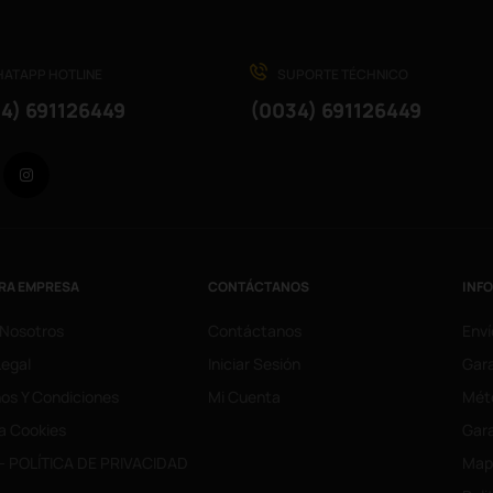
ATAPP HOTLINE
SUPORTE TÉCHNICO
4) 691126449
(0034) 691126449
Facebook
Instagram
RA EMPRESA
CONTÁCTANOS
INF
 Nosotros
Contáctanos
Enví
Legal
Iniciar Sesión
Gara
os Y Condiciones
Mi Cuenta
Mét
ca Cookies
Gara
- POLÍTICA DE PRIVACIDAD
Mapa