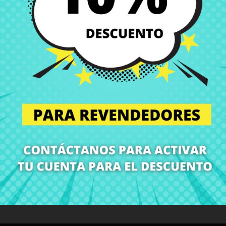
Entregas en España posi
Política de Devolución
Puedes devolver todos l
ón
Detalles del producto
Grados
Co
¡En CRParts somos especialistas en repuestos para portátiles!