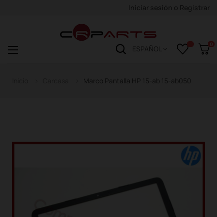
Iniciar sesión
o
Registrar
0
Navegación
☰
ESPAÑOL
de
palanca
Inicio
Carcasa
Marco Pantalla HP 15-ab 15-ab050