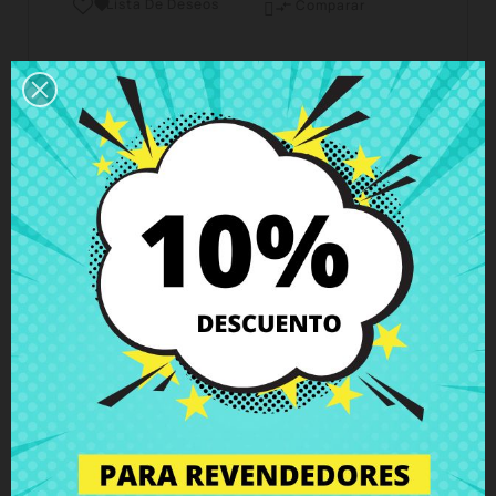
Lista De Deseos

Comparar

Horario del servicio de atención al cliente
Estamos disponibles de lunes a viernes de 10 a 18
horas
Envío y Entrega
Entregas en España posible en 24h - 48h, en
Europa 3 - 6 días hábiles
Política de Devolución
Puedes devolver todos los productos en un plazo
de 15 días - garantizado!