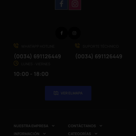
Facebook
Instagram
WHATAPP HOTLINE
SUPORTE TÉCHNICO
(0034) 691126449
(0034) 691126449
LUNES - VIERNES
10:00 - 18:00
VER EL MAPA
NUESTRA EMPRESA
CONTÁCTANOS


INFORMACIÓN
CATEGORÍAS

