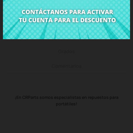
Descripción
Detalles del producto
Grados
Comentarios
¡En CRParts somos especialistas en repuestos para
portátiles!