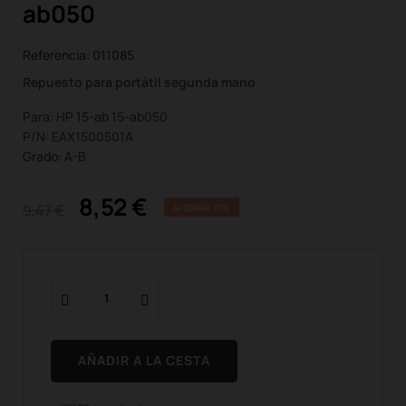
ab050
Referencia:
011085
Repuesto para portátil segunda mano
Para: HP 15-ab 15-ab050
P/N: EAX1500501A
Grado: A-B
8,52 €
9,47 €
AHORRA 10%
AÑADIR A LA CESTA