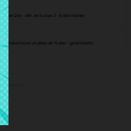
ble en 24h - 48h, en Europa 3 - 6 días hábiles
os productos en un plazo de 15 días - garantizado!
mentarios