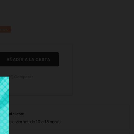
A 10%
AÑADIR A LA CESTA
Comparar

nción al cliente
lunes a viernes de 10 a 18 horas