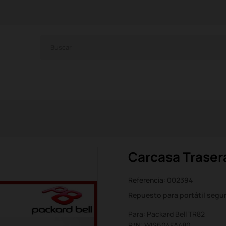
Carcasa Trasera
Referencia:
002394
Repuesto para portátil seg
Para: Packard Bell TR82
P/N: WIS604FA480