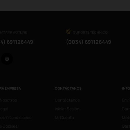
ATAPP HOTLINE
SUPORTE TÉCHNICO
4) 691126449
(0034) 691126449
Facebook
Instagram
RA EMPRESA
CONTÁCTANOS
INF
 Nosotros
Contáctanos
Enví
Legal
Iniciar Sesión
Gara
os Y Condiciones
Mi Cuenta
Mét
ca Cookies
Gara