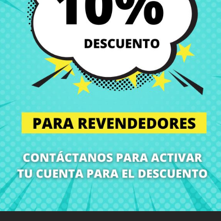
Envío y Entrega
Entregas en España posi
Política de Devolución
Puedes devolver todos l
ón
Detalles del producto
Grados
Co
¡En CRParts somos especialistas en repuestos para portátiles!