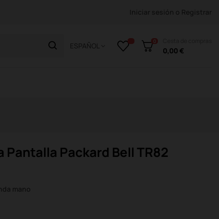
Iniciar sesión
o
Registrar
Cesta de compras
0
ESPAÑOL
0,00 €
 Pantalla Packard Bell TR82
unda mano