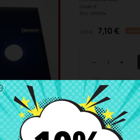
Grado: B
SKU: 002394
7,10 €
7,88 €
AHORR
Lista De Deseos

Horario del servicio de ate
Estamos disponibles de 