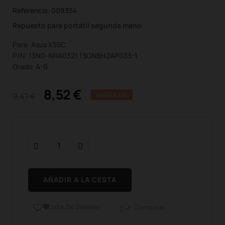
Referencia:
009354
Repuesto para portátil segunda mano
Para: Asus X55C
P/N: 13N0-NRA0321 13GNBH2AP033-1
Grado: A-B
8,52 €
9,47 €
AHORRA 10%
AÑADIR A LA CESTA
Lista De Deseos

Comparar
