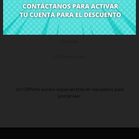
Descripción
Detalles del producto
Grados
Comentarios
¡En CRParts somos especialistas en repuestos para
portátiles!