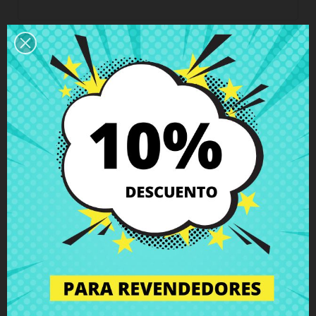
Horario del servicio de atención al cliente
Estamos disponibles de lunes a viernes de 10 a 18
horas
Envío y Entrega
Entregas en España posible en 24h - 48h, en
Europa 3 - 6 días hábiles
Política de Devolución
Puedes devolver todos los productos en un plazo
de 15 días - garantizado!