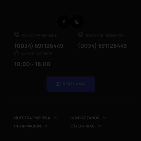
Facebook
Instagram
WHATAPP HOTLINE
SUPORTE TÉCHNICO
(0034) 691126449
(0034) 691126449
LUNES - VIERNES
10:00 - 18:00
VER EL MAPA
NUESTRA EMPRESA
CONTÁCTANOS


INFORMACIÓN
CATEGORÍAS

