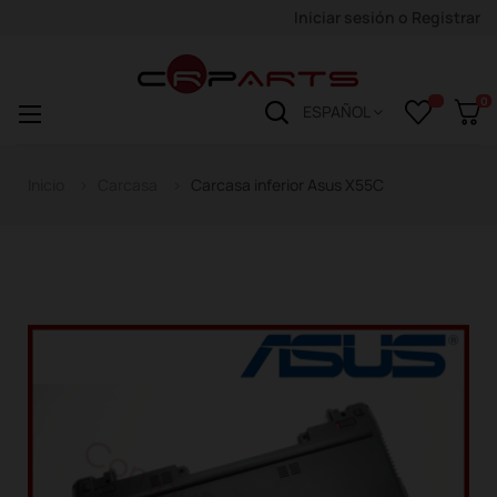
Iniciar sesión
o
Registrar
0
Navegación
☰
ESPAÑOL
de
palanca
Inicio
Carcasa
Carcasa inferior Asus X55C