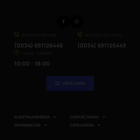
Facebook
Instagram
WHATAPP HOTLINE
SUPORTE TÉCHNICO
(0034) 691126449
(0034) 691126449
LUNES - VIERNES
10:00 - 18:00
VER EL MAPA
NUESTRA EMPRESA
CONTÁCTANOS


INFORMACIÓN
CATEGORÍAS

