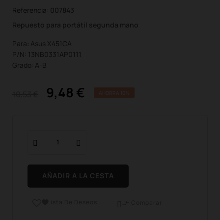
Referencia:
007843
Repuesto para portátil segunda mano
Para: Asus X451CA
P/N: 13NB0331AP0111
Grado: A-B
9,48 €
10,53 €
AHORRA 10%
AÑADIR A LA CESTA
Lista De Deseos

Comparar
