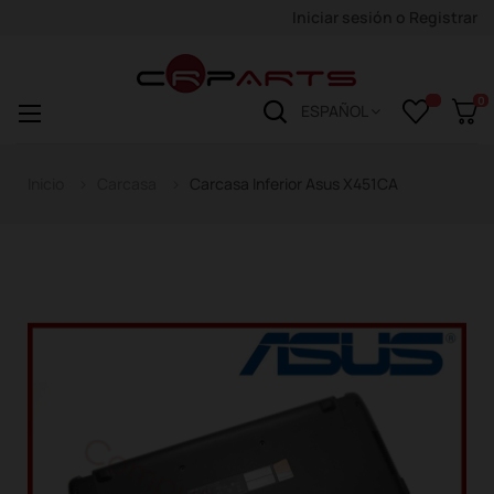
Iniciar sesión
o
Registrar
0
Navegación
☰
ESPAÑOL
de
palanca
Inicio
Carcasa
Carcasa Inferior Asus X451CA