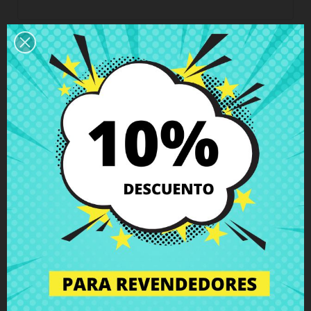
Horario del servicio de atención al cliente
Estamos disponibles de lunes a viernes de 10 a 18
horas
Envío y Entrega
Entregas en España posible en 24h - 48h, en
Europa 3 - 6 días hábiles
Política de Devolución
Puedes devolver todos los productos en un plazo
de 15 días - garantizado!