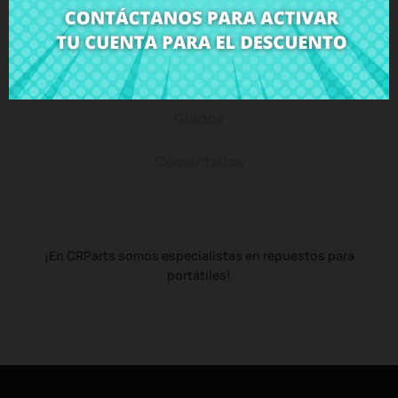
Descripción
Detalles del producto
Grados
Comentarios
¡En CRParts somos especialistas en repuestos para
portátiles!