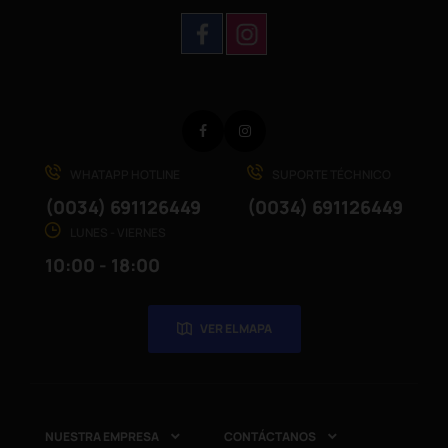
Facebook
Instagram
WHATAPP HOTLINE
SUPORTE TÉCHNICO
(0034) 691126449
(0034) 691126449
LUNES - VIERNES
10:00 - 18:00
VER EL MAPA
NUESTRA EMPRESA
CONTÁCTANOS

