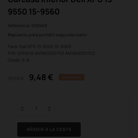
9550 15-9560
Referencia:
008465
Repuesto para portátil segunda mano
Para: Dell XPS 15-9550 15-9560
P/N: 0YHD18 AM1BG000703 AM1BG000702
Grado: A-B
9,48 €
10,53 €
AHORRA 10%
AÑADIR A LA CESTA